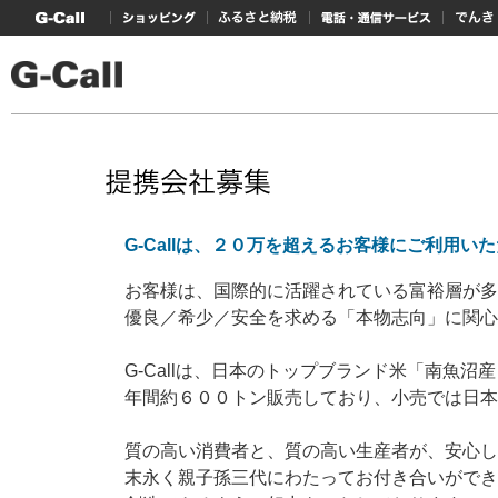
G-Callトップ
ショッピング
ふるさと納税
電話・通信サービス
でんき
G-Callは、２０万を超えるお客様にご利用い
お客様は、国際的に活躍されている富裕層が多
優良／希少／安全を求める「本物志向」に関心
G-Callは、日本のトップブランド米「南魚沼
年間約６００トン販売しており、小売では日本
質の高い消費者と、質の高い生産者が、安心し
末永く親子孫三代にわたってお付き合いができ