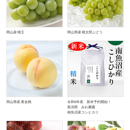
岡山産 晴王
岡山県産 桃太郎ぶどう
岡山県産 黄金桃
令和8年産 新米予約開始！
新潟県 みわ農園
南魚沼産コシヒカリ