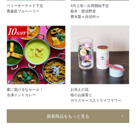
9月上旬～出荷開始予定
ベリーオーチャド下北
栃木・那須野産
青森産ブルーベリー
豊水梨≪自信作≫
夏に負けるなセール！
お供えの花
冷凍インドカレー
桜のお線香と
ガラスケース入ドライフラワー
新着商品をもっと見る