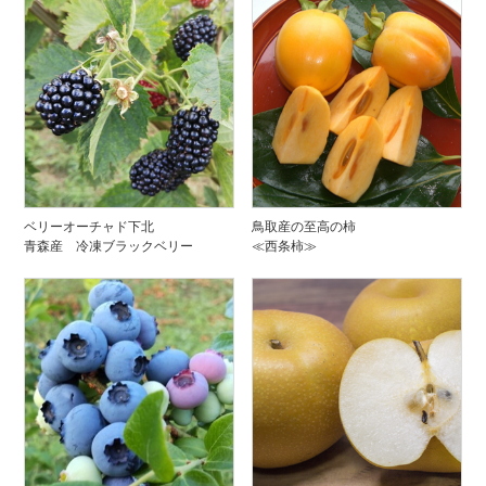
ベリーオーチャド下北
鳥取産の至高の柿
青森産 冷凍ブラックベリー
≪西条柿≫