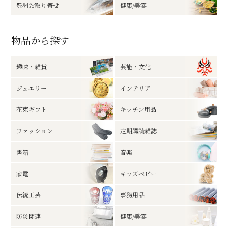
豊洲お取り寄せ
健康/美容
物品から探す
趣味・雑貨
芸能・文化
ジュエリー
インテリア
花束ギフト
キッチン用品
ファッション
定期購読雑誌
書籍
音楽
家電
キッズベビー
伝統工芸
事務用品
防災関連
健康/美容