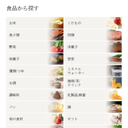
食品から探す
お米
くだもの
魚介類
肉類
野菜
洋菓子
和菓子
惣菜
ミネラル
麺類/つゆ
ウォーター
珈琲/茶/
お酒
ドリンク
調味料
乳製品/蜂蜜
パン
鍋
旬の食材
ギフト