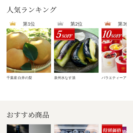
人気ランキング
第1位
第2位
第3位
千葉産 白井の梨
泉州水なす漬
バラエティーアイ
おすすめ商品