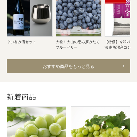
ぐい呑み酒セット
大粒！大山の恵み摘みたて
【特価】令和7年産
ブルーベリー
法 南魚沼産コシヒ
おすすめ商品をもっと見る
新着商品