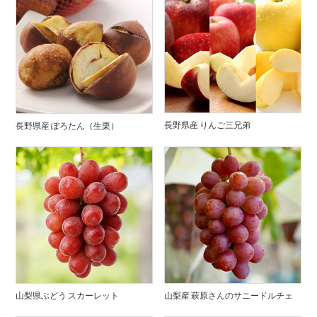
長野県産 りんご三兄弟
長野県産 ぽろたん（生栗）
山梨県ぶどう スカーレット
山梨産 萩原さんのサニードルチェ