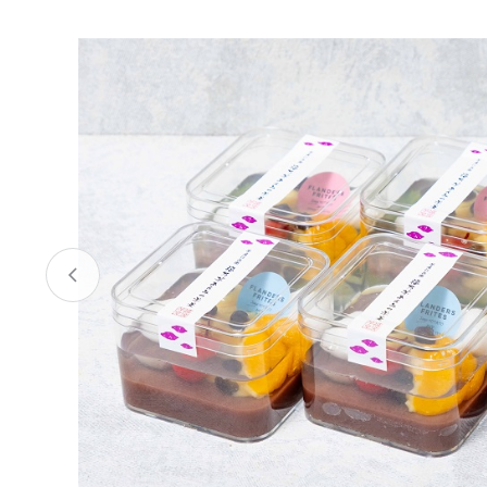
お酒
家電
珈琲/茶
キッズ
鍋
健康/美容
旬の食
ペット
産地検索