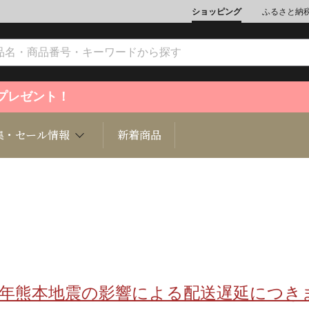
ショッピング
ふるさと納
ントプレゼント！
集・セール情報
新着商品
文化
魚介類
ジュエリー
肉類
インテリ
ション
総菜
定期購読雑誌
麺類/つ
書籍
8年熊本地震の影響による配送遅延につき