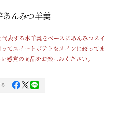
蜂蜜
パン
防災関連
芋あんみつ羊羹
り寄せ
健康/美容
を代表する水羊羹をベースにあんみつスイ
飾ってスイートポテトをメインに絞ってま
しい感覚の商品をお楽しみください。
する