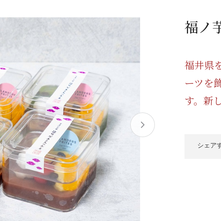
/ドリンク
ベビー
調味料
伝統工芸
乳製品/
事務用品
福ノ
材
関連
ギフト
豊洲お取
福井県
ーツを
す。新
シェア