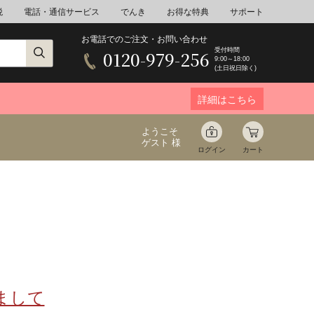
税
電話・通信サービス
でんき
お得な特典
サポート
お電話でのご注文・お問い合わせ
受付時間
0120-979-256
9:00～18:00
(土日祝日除く)
詳細はこちら
ようこそ
ゲスト 様
ログイン
カート
ア
野菜
花束ギフト
ゆ
ミネラルウォーター
音楽
まして