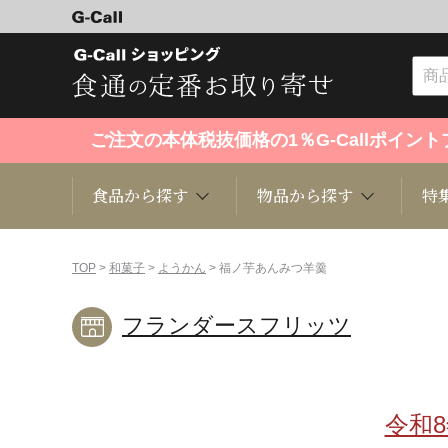
ご注文の本体税抜価格の1％G-Callポイ
食品から探す
物品から探す
特
食品から探す
物品から探す
特集・セール情報
TOP
>
和菓子
>
ようかん
> 福ノ芋あんみつ羊羹
フランダースフリッツ
くだもの
趣味・雑貨
お米
芸能・
洋菓子
キッチン用品
和菓子
ファッ
令和