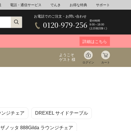
税
電話・通信サービス
でんき
お得な特典
サポート
お電話でのご注文・お問い合わせ
受付時間
0120-979-256
9:00～18:00
(土日祝日除く)
詳細はこちら
ようこそ
ゲスト 様
ログイン
カート
ア
野菜
花束ギフト
 ラウンジチェア
DREXEL サイドテーブル
ゆ
ミネラルウォーター
音楽
ta ザノッタ 888Gilda ラウンジチェア