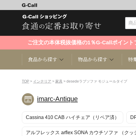
ご注文の本体税抜価格の1％G-Callポイ
食品から探す
物品から探す
特
食品から探す
物品から探す
特集・セール情報
TOP
>
インテリア
>
家具
> desedeラブソファ モジュールタイプ
imarc-Antique
くだもの
趣味・雑貨
お米
芸能・
Cassina 410 CAB ハイチェア（リペア済）
D
洋菓子
キッチン用品
和菓子
ファッ
アルフレックス arflex SONA カウチソファ （クッ