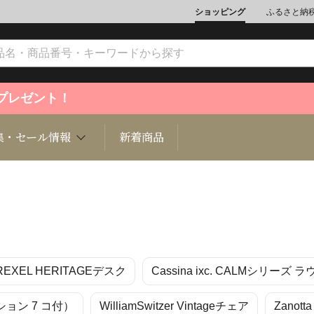
ショッピング
ふるさと納
ントプレゼント！
集・セール情報
新着商品
文化
魚介類
ジュエリー
肉類
インテリ
REXEL HERITAGEデスク
Cassina ixc. CALMシリーズ
ション
総菜
定期購読雑誌
麺類/つ
書籍
ション 7 コ付）
WilliamSwitzer Vintageチェア
Zanot