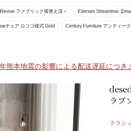
/ドリンク
ベビー
調味料
伝統工芸
乳製品/
事務用品
ァ ＜Revive ファブリック張替え済＞
Eilersen Streamline【ima
材
関連
ギフト
豊洲お取
iqueチェア ロココ様式 Gold
Century Furniture アンテ
8年熊本地震の影響による配送遅延につき
dese
ラブ
クラシ