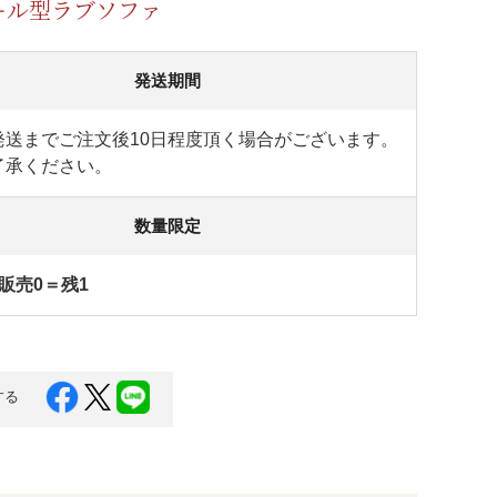
ール型ラブソファ
発送期間
発送までご注文後10日程度頂く場合がございます。
了承ください。
数量限定
販売0＝残1
する