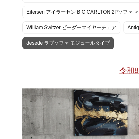
お酒
家電
珈琲/茶
キッズ
Eilersen アイラーセン BIG CARLTON 2Pソフ
鍋
健康/美容
旬の食
ペット
William Switzer ビーダーマイヤーチェア
Ant
産地検索
desede ラブソファ モジュールタイプ
令和