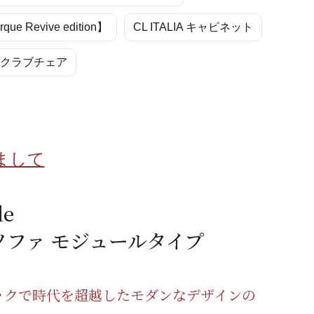
蜂蜜
パン
防災関連
rque Revive edition】
CL ITALIA キャビネット
り寄せ
健康/美容
ィーククラブチェア
まして
de
ソファ モジュールタイプ
ックで時代を超越したモダンなデザインの