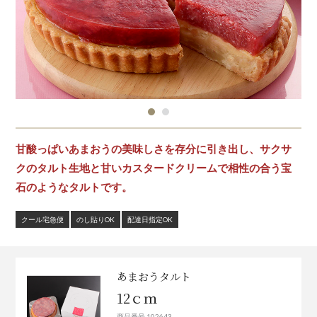
甘酸っぱいあまおうの美味しさを存分に引き出し、サクサ
クのタルト生地と甘いカスタードクリームで相性の合う宝
石のようなタルトです。
クール宅急便
のし貼りOK
配達日指定OK
あまおうタルト
12ｃｍ
商品番号 102643