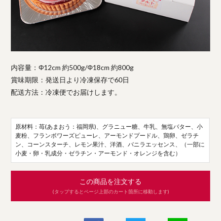
内容量：Φ12cm 約500g/Φ18cm 約800g
賞味期限：発送日より冷凍保存で60日
配送方法：冷凍便でお届けします。
原材料：苺(あまおう：福岡県)、グラニュー糖、牛乳、無塩バター、小
麦粉、フランボワーズピューレ、アーモンドプードル、鶏卵、ゼラチ
ン、コーンスターチ、レモン果汁、洋酒、バニラエッセンス、（一部に
小麦・卵・乳成分・ゼラチン・アーモンド・オレンジを含む）
この商品を注文する
(タップするとページ上部のカート箇所に移動します)