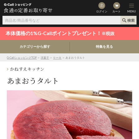
ログイン
カート
MENU
本体価格の1%G-Callポイントプレゼント！
※税抜
カテゴリーから探す
特集を見る
G-CallショッピングTOP
＞
洋菓子
＞
ケーキ
＞ あまおうタルト
かねすえキッチン
あまおうタルト