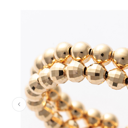
お酒
家電
珈琲/茶
キッズ
鍋
健康/美容
旬の食
ペット
産地検索