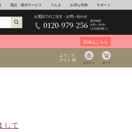
税
電話・通信サービス
でんき
お得な特典
サポート
お電話でのご注文・お問い合わせ
受付時間
0120-979-256
9:00～18:00
(土日祝日除く)
詳細はこちら
ようこそ
ゲスト 様
ログイン
カート
ア
野菜
花束ギフト
ゆ
ミネラルウォーター
音楽
まして