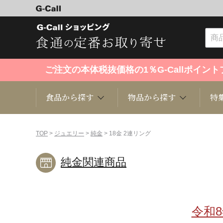
ご注文の本体税抜価格の1％G-Callポイ
食品から探す
物品から探す
特
食品から探す
物品から探す
特集・セール情報
TOP
>
ジュエリー
>
純金
> 18金 2連リング
純金関連商品
くだもの
趣味・雑貨
お米
芸能・
洋菓子
キッチン用品
和菓子
ファッ
令和