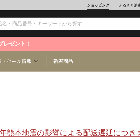
ショッピング
ふるさと納
ントプレゼント！
集・セール情報
新着商品
文化
魚介類
ジュエリー
肉類
インテリ
ション
総菜
定期購読雑誌
麺類/つ
書籍
8年熊本地震の影響による配送遅延につき