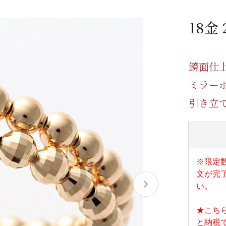
/ドリンク
ベビー
調味料
伝統工芸
乳製品/
事務用品
18金
材
関連
ギフト
豊洲お取
鏡面仕
ミラー
引き立
※限定
文が完
い。
★こち
と納税