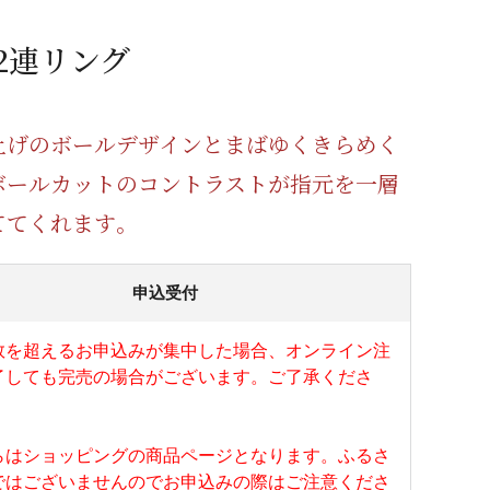
蜂蜜
パン
防災関連
 2連リング
り寄せ
健康/美容
上げのボールデザインとまばゆくきらめく
ボールカットのコントラストが指元を一層
ててくれます｡
申込受付
数を超えるお申込みが集中した場合、オンライン注
了しても完売の場合がございます。ご了承くださ
らはショッピングの商品ページとなります。ふるさ
ではございませんのでお申込みの際はご注意くださ