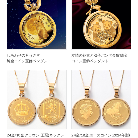
しあわせの月うさぎ
友情の花束と双子パンダ金貨 純金
純金コイン宝飾ペンダント
コイン宝飾ペンダント
24金/18金 クラウン(王冠)ネックレ
24金/18金 ホースコイン(2024年製)