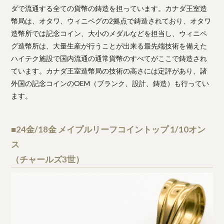
ダで流通する全ての貨幣の鋳造を担っています。カナダ王室造
幣局は、オタワ、ウィニペグの2拠点で鋳造されており、オタワ
造幣所では記念コイン、大小のメダルなどを担当し、ウィニペ
グ造幣所は、大量生産が行うことが出来る最先端技術を備えた
ハイテク施設で国内流通の通常貨幣のすべてがここで鋳造され
ています。カナダ王室造幣局の技術の高さには定評があり、諸
外国の記念コインのOEM（ブランク、設計、鋳造）も行ってい
ます。
■24金/18金 メイプルリーフコイントップ 1/10オン
ス
（チャールズ3世）