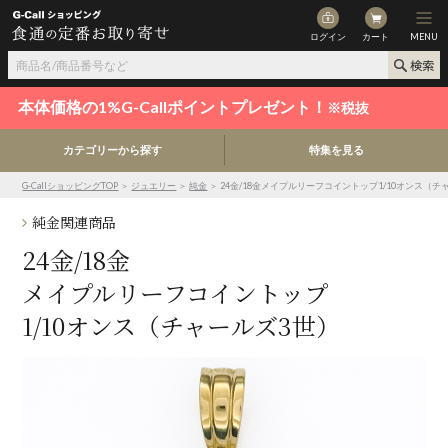
ログイン
カート
MENU
本体価格の1%G-Callポイントプレゼント！
※税抜
カテゴリーから探す
特集を見る
G-CallショッピングTOP
＞
ジュエリー
＞
純金
＞ 24金/18金メイプルリーフコイントップ1/10オンス（チ
純金関連商品
24金/18金
メイプルリーフコイントップ
1/10オンス（チャールズ3世）