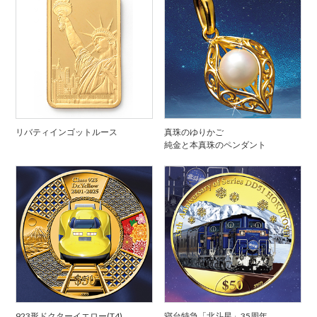
リバティインゴットルース
真珠のゆりかご
純金と本真珠のペンダント
923形ドクターイエロー(T4)
寝台特急「北斗星」35周年