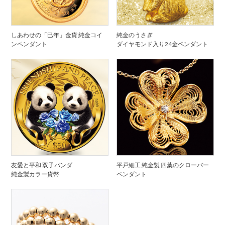
しあわせの「巳年」金貨 純金コイ
純金のうさぎ
ンペンダント
ダイヤモンド入り24金ペンダント
友愛と平和 双子パンダ
平戸細工 純金製 四葉のクローバー
純金製カラー貨幣
ペンダント