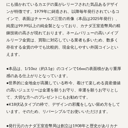
にも描かれているカエデの葉がレリーフされた気品あるデザイ
ンが特徴です。1979年に鋳造され、以降毎年発行されているコ
インで、表面はチャールズ三世の肖像（本品は2025年発行）、
純度は99.99以上の純金製となっており、カナダ王室造幣局の精
錬技術の高さが現れております。ネームバリューの高いメイプ
ルリーフ金貨は、買取に対応している業者も多いため、数多く
存在する金貨の中でも比較的、現金化しやすい外国コインとい
えます。
●本品は、1/10oz（約3.1g）のコインで16㎜の表面積があり重厚
感のある仕上がりとなっています。
●世界的に金地金が高騰している昨今、着けて楽しめる資産価値
の高いジュエリーは金運を願うお守り、幸運を願うお守りとし
て、大切な方へのプレゼントにもお勧めです。
●K18伏込タイプの枠で、デザインの邪魔をしない留め方をして
います。そのため、リバーシブルでお使いいただけます。
●発行元のカナダ王室造幣局は創立は1908年と歴史がありカナ