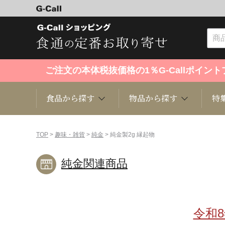
ご注文の本体税抜価格の1％G-Callポイ
食品から探す
物品から探す
特
食品から探す
物品から探す
特集・セール情報
TOP
>
趣味・雑貨
>
純金
> 純金製2g 縁起物
純金関連商品
くだもの
趣味・雑貨
お米
芸能・
洋菓子
キッチン用品
和菓子
ファッ
令和