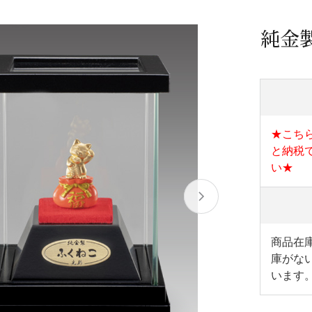
/ドリンク
ベビー
調味料
伝統工芸
乳製品/
事務用品
純金製
材
関連
ギフト
豊洲お取
★こち
と納税
い★
商品在
庫がな
います