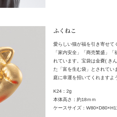
ふくねこ
愛らしい猫が福を引き寄せて
「家内安全」「商売繁盛」「
れています。宝袋は金嚢( き
た「富を生む袋」とされてい
庭に幸運を招いてくれますよ
K24：2g
本体高さ：約18ｍｍ
ケースサイズ：W80×D80×H1