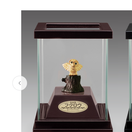
お酒
家電
珈琲/茶
キッズ
鍋
健康/美容
旬の食
ペット
産地検索