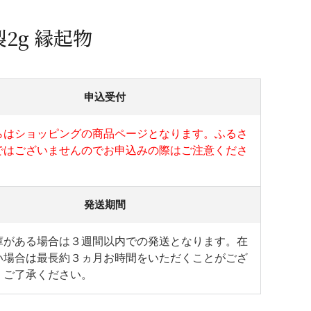
蜂蜜
パン
防災関連
2g 縁起物
り寄せ
健康/美容
申込受付
らはショッピングの商品ページとなります。ふるさ
ではございませんのでお申込みの際はご注意くださ
発送期間
庫がある場合は３週間以内での発送となります。在
い場合は最長約３ヵ月お時間をいただくことがござ
。ご了承ください。