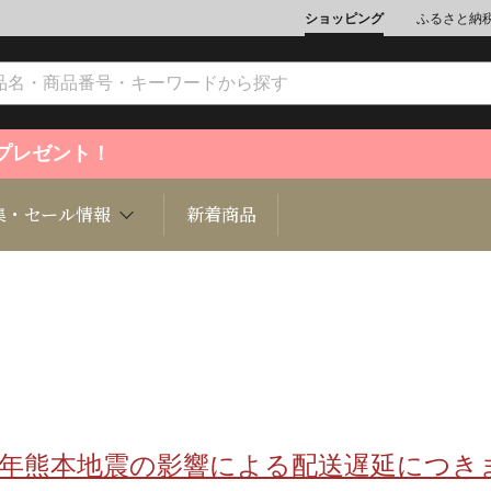
ショッピング
ふるさと納
ントプレゼント！
集・セール情報
新着商品
文化
魚介類
ジュエリー
肉類
インテリ
ション
総菜
定期購読雑誌
麺類/つ
書籍
8年熊本地震の影響による配送遅延につき