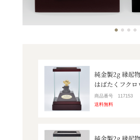
純金製2g 縁起
はばたくフクロ
商品番号
117153
送料無料
純金製2g 縁起