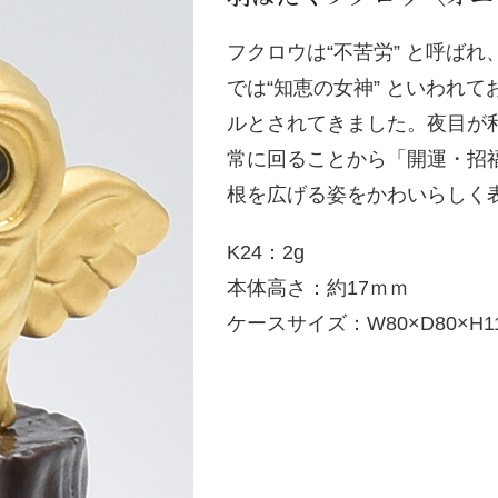
フクロウは“不苦労” と呼ばれ
では“知恵の女神” といわれ
ルとされてきました。夜目が
常に回ることから「開運・招
根を広げる姿をかわいらしく
K24：2g
本体高さ：約17ｍｍ
ケースサイズ：W80×D80×H1