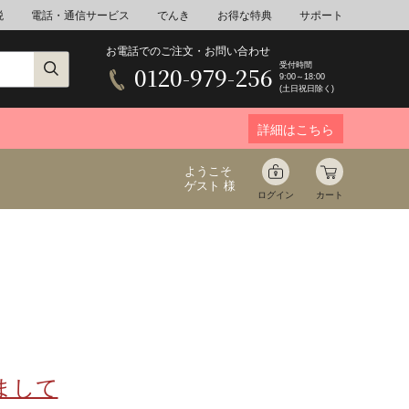
税
電話・通信サービス
でんき
お得な特典
サポート
お電話でのご注文・お問い合わせ
受付時間
0120-979-256
9:00～18:00
(土日祝日除く)
詳細はこちら
ようこそ
ゲスト 様
ログイン
カート
ア
野菜
花束ギフト
ゆ
ミネラルウォーター
音楽
まして