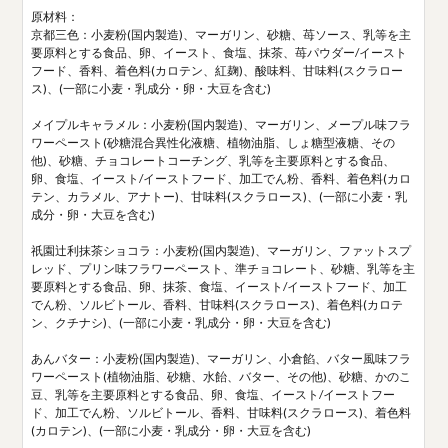
原材料：
京都三色：小麦粉(国内製造)、マーガリン、砂糖、苺ソース、乳等を主
要原料とする食品、卵、イースト、食塩、抹茶、苺パウダー/イースト
フード、香料、着色料(カロテン、紅麹)、酸味料、甘味料(スクラロー
ス)、(一部に小麦・乳成分・卵・大豆を含む)
メイプルキャラメル：小麦粉(国内製造)、マーガリン、メープル味フラ
ワーペースト(砂糖混合異性化液糖、植物油脂、しょ糖型液糖、その
他)、砂糖、チョコレートコーチング、乳等を主要原料とする食品、
卵、食塩、イースト/イーストフード、加工でん粉、香料、着色料(カロ
テン、カラメル、アナトー)、甘味料(スクラロース)、(一部に小麦・乳
成分・卵・大豆を含む)
祇園辻利抹茶ショコラ：小麦粉(国内製造)、マーガリン、ファットスプ
レッド、プリン味フラワーペースト、準チョコレート、砂糖、乳等を主
要原料とする食品、卵、抹茶、食塩、イースト/イーストフード、加工
でん粉、ソルビトール、香料、甘味料(スクラロース)、着色料(カロテ
ン、クチナシ)、(一部に小麦・乳成分・卵・大豆を含む)
あんバター：小麦粉(国内製造)、マーガリン、小倉餡、バター風味フラ
ワーペースト(植物油脂、砂糖、水飴、バター、その他)、砂糖、かのこ
豆、乳等を主要原料とする食品、卵、食塩、イースト/イーストフー
ド、加工でん粉、ソルビトール、香料、甘味料(スクラロース)、着色料
(カロテン)、(一部に小麦・乳成分・卵・大豆を含む)