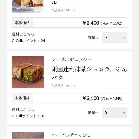
ル
商品番号 108116
￥2,400
本体価格
（税込￥2,592）
送料は
こちら
数量：
G-Callポイント：24
マーブルデニッシュ
祇園辻利抹茶ショコラ、あん
バター
商品番号 108117
￥3,100
本体価格
（税込￥3,348）
送料は
こちら
数量：
G-Callポイント：31
マーブルデニッシュ