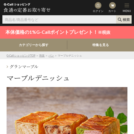
ログイン
カート
MENU
本体価格の1%G-Callポイントプレゼント！
※税抜
カテゴリーから探す
特集を見る
G-CallショッピングTOP
＞
惣菜
＞
パン
＞ マーブルデニッシュ
グランマーブル
マーブルデニッシュ