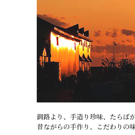
お酒
家電
珈琲/茶
キッズ
鍋
健康/美容
旬の食
ペット
産地検索
釧路より、手造り珍味、たらば
昔ながらの手作り、こだわりの