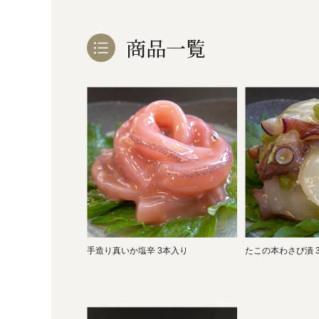
商品一覧
手造り真いか塩辛 3本入り
たこの本わさび漬 