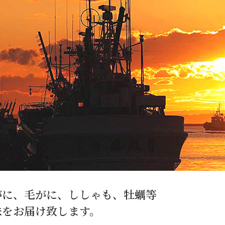
/ドリンク
ベビー
調味料
伝統工芸
乳製品/
事務用品
材
関連
ギフト
豊洲お取
がに、毛がに、ししゃも、牡蠣等
味をお届け致します。