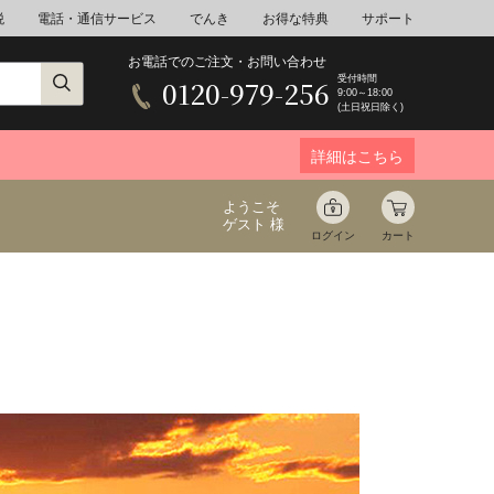
税
電話・通信サービス
でんき
お得な特典
サポート
お電話でのご注文・お問い合わせ
受付時間
0120-979-256
9:00～18:00
(土日祝日除く)
詳細はこちら
ようこそ
ゲスト 様
ログイン
カート
ア
野菜
花束ギフト
ゆ
ミネラルウォーター
音楽