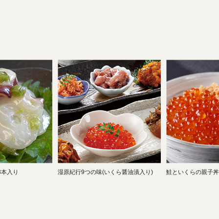
3本入り
湿原紀行9つの味(いくら醤油漬入り)
鮭といくらの親子丼