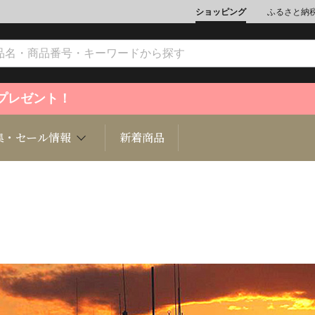
ショッピング
ふるさと納
ントプレゼント！
集・セール情報
新着商品
文化
魚介類
ジュエリー
肉類
インテリ
ション
総菜
定期購読雑誌
麺類/つ
書籍