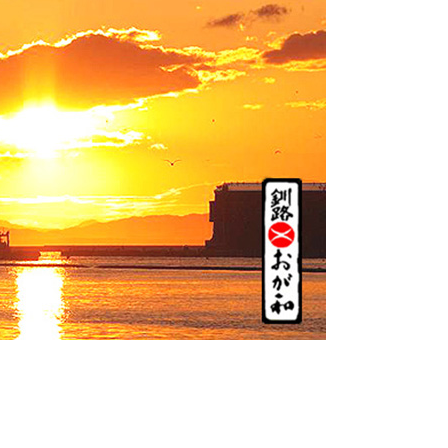
蜂蜜
パン
防災関連
り寄せ
健康/美容