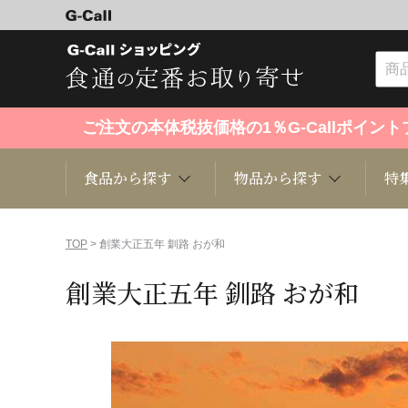
ご注文の本体税抜価格の1％G-Callポイ
食品から探す
物品から探す
特
食品から探す
物品から探す
特集・セール情報
TOP
> 創業大正五年 釧路 おが和
創業大正五年 釧路 おが和
くだもの
趣味・雑貨
お米
芸能・
洋菓子
キッチン用品
和菓子
ファッ