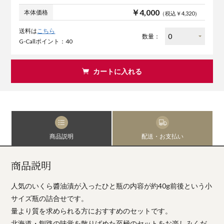
￥4,000
本体価格
（税込￥4,320）
送料は
こちら
数量：
G-Callポイント：40
カートに入れる
商品説明
配送・お支払い
商品説明
人気のいくら醬油漬が入ったひと瓶の内容が約40g前後という小
サイズ瓶の詰合せです。
量より質を求められる方におすすめのセットです。
北海道・釧路の味覚を散りばめた至極のセットをお楽しみくだ