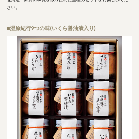
さい。
■湿原紀行9つの味(いくら醤油漬入り)