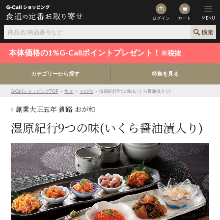
ログイン
カート
MENU
本体価格の1%G-Callポイントプレゼント！
※税抜
カテゴリーから探す
特集を見る
G-CallショッピングTOP
＞
魚介
＞
その他
＞ 湿原紀行9つの味(いくら醤油漬入り)
創業大正五年 釧路 おが和
湿原紀行9つの味(いくら醤油漬入り)