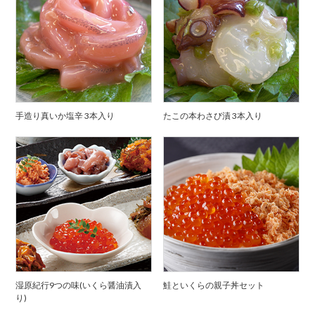
手造り真いか塩辛 3本入り
たこの本わさび漬 3本入り
湿原紀行9つの味(いくら醤油漬入
鮭といくらの親子丼セット
り)