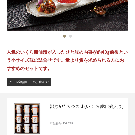
人気のいくら醬油漬が入ったひと瓶の内容が約40g前後とい
う小サイズ瓶の詰合せです。量より質を求められる方にお
すすめのセットです。
クール宅急便
のし貼りOK
湿原紀行9つの味(いくら醤油漬入り)
商品番号 108738