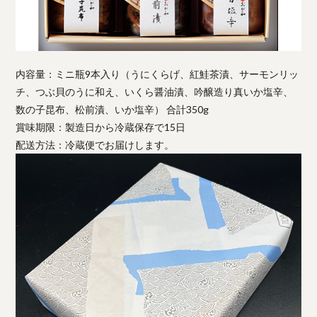
内容量：ミニ瓶9本入り（うにくらげ、紅鮭茶漬、サーモンリッ
チ、つぶ貝のうに和え、いくら醤油漬、吟醸造り真いか塩辛、
数の子昆布、松前漬、いか塩辛） 合計350g
賞味期限：製造日から冷蔵保存で15日
配送方法：冷蔵便でお届けします。