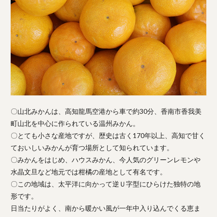
〇山北みかんは、高知龍馬空港から車で約30分、香南市香我美
町山北を中心に作られている温州みかん。
〇とても小さな産地ですが、歴史は古く170年以上、高知で甘く
ておいしいみかんが育つ場所として知られています。
〇みかんをはじめ、ハウスみかん、今人気のグリーンレモンや
水晶文旦など地元では柑橘の産地として有名です。
〇この地域は、太平洋に向かって逆Ｕ字型にひらけた独特の地
形です。
日当たりがよく、南から暖かい風が一年中入り込んでくる恵ま