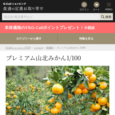
ログイン
カート
MENU
本体価格の1%G-Callポイントプレゼント！
※税抜
カテゴリーから探す
特集を見る
G-CallショッピングTOP
＞
くだもの
＞
柑橘類
＞ プレミアム山北みかん1/100
プレミアム山北みかん1/100