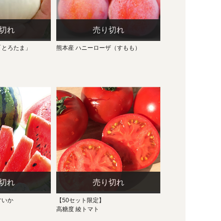
「とろたま」
熊本産 ハニーローザ（すもも）
すいか
【50セット限定】
高糖度 綾トマト