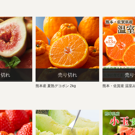
熊本産 夏熟デコポン 2kg
熊本・佐賀産 温室