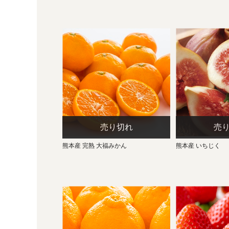
熊本産 完熟 大福みかん
熊本産 いちじく