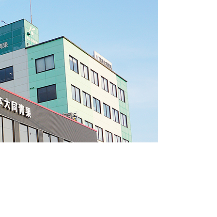
蜂蜜
パン
防災関連
り寄せ
健康/美容