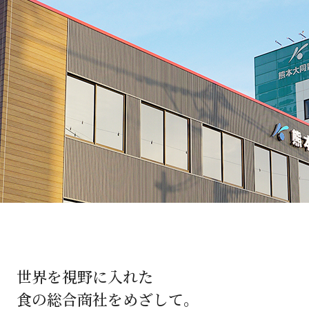
/ドリンク
ベビー
調味料
伝統工芸
乳製品/
事務用品
材
関連
ギフト
豊洲お取
世界を視野に入れた
食の総合商社をめざして。