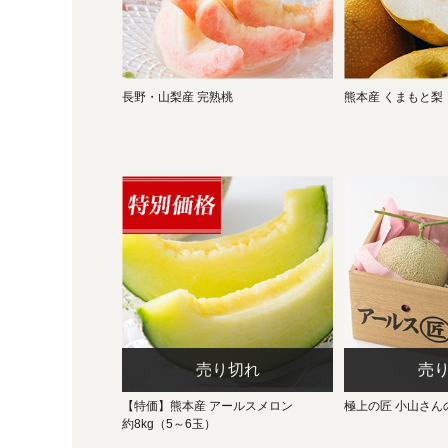
長野・山梨産 完熟桃
熊本産 くまもと梨
【特価】熊本産 アールスメロン
極上の匠 小山さん
約8kg（5～6玉）