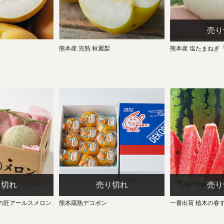
熊本産 完熟 秋麗梨
熊本産 塩たまねぎ
の匠アールスメロン
熊本蔵熟デコポン
一番出荷 植木の春