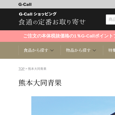
ご注文の本体税抜価格の1％G-Callポイ
食品から探す
物品から探す
特
食品から探す
物品から探す
特集・セール情報
TOP
> 熊本大同青果
熊本大同青果
くだもの
趣味・雑貨
お米
芸能・
洋菓子
キッチン用品
和菓子
ファッ