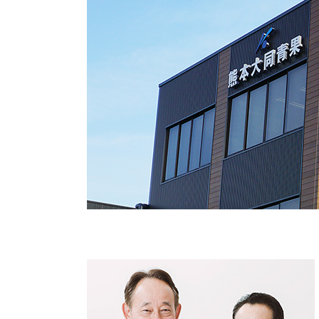
お酒
家電
珈琲/茶
キッズ
鍋
健康/美容
旬の食
ペット
産地検索