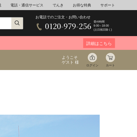
税
電話・通信サービス
でんき
お得な特典
サポート
お電話でのご注文・お問い合わせ
受付時間
0120-979-256
9:00～18:00
(土日祝日除く)
詳細はこちら
ようこそ
ゲスト 様
ログイン
カート
ア
野菜
花束ギフト
ゆ
ミネラルウォーター
音楽