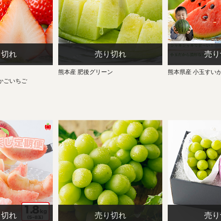
】
熊本産 肥後グリーン
熊本県産 小玉すい
かごいちご