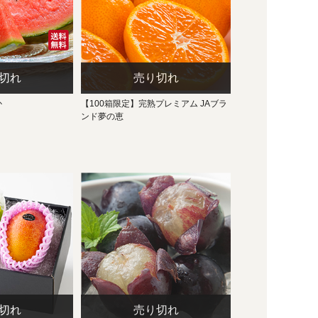
か
【100箱限定】完熟プレミアム JAブラ
ンド夢の恵