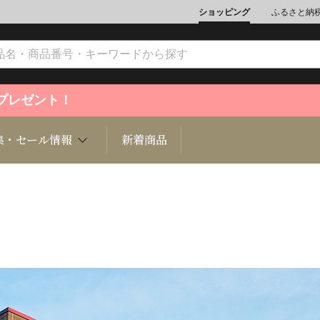
ショッピング
ふるさと納
ントプレゼント！
集・セール情報
新着商品
文化
魚介類
ジュエリー
肉類
インテリ
ション
総菜
定期購読雑誌
麺類/つ
書籍