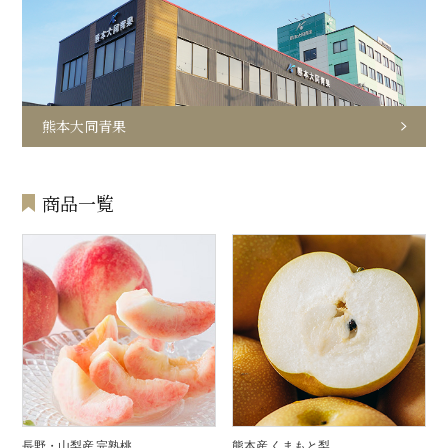
熊本大同青果
商品一覧
長野・山梨産 完熟桃
熊本産 くまもと梨