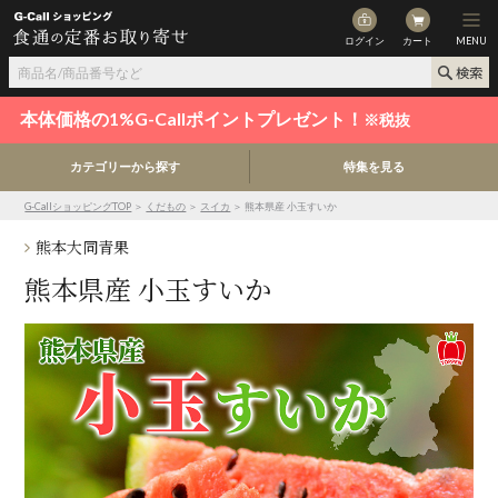
ログイン
カート
MENU
本体価格の1%G-Callポイントプレゼント！
※税抜
カテゴリーから探す
特集を見る
G-CallショッピングTOP
＞
くだもの
＞
スイカ
＞ 熊本県産 小玉すいか
熊本大同青果
熊本県産 小玉すいか