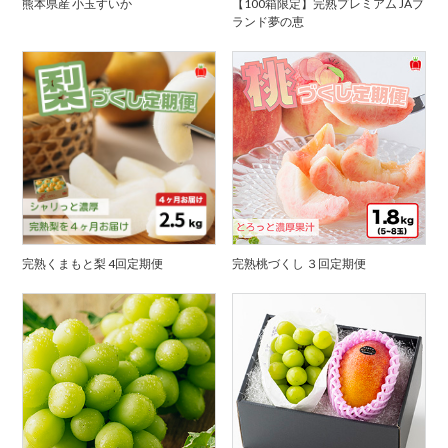
熊本県産 小玉すいか
【100箱限定】完熟プレミアム JAブ
ランド夢の恵
完熟くまもと梨 4回定期便
完熟桃づくし ３回定期便