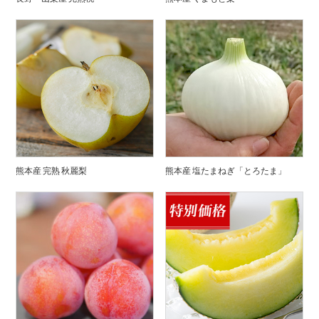
熊本産 完熟 秋麗梨
熊本産 塩たまねぎ「とろたま」