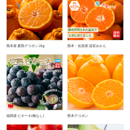
熊本産 夏熟デコポン 2kg
熊本・佐賀産 温室みかん
福岡産 ピオーネ(種なし)
熊本デコポン