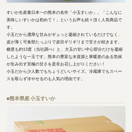
すいか生産量日本一の熊本の名作「小玉すいか」。「こんなに
美味しいすいかは初めて！」というお声も続々頂く人気商品で
す。
小玉だから濃厚な甘みがギュっと凝縮されているだけでなく、
皮が薄く可食部たっぷりで皮目ギリギリまで甘さが続きます。
糖度も約13度（当社調べ）と、大玉の甘い中心部分だけを凝縮
したような一玉です。熊本の豊富な水資源と寒暖差のある気候
が生み出す至極の甘さを是非お召し上がりください！
小玉だから少人数でもちょうどいいサイズ。冷蔵庫でもスペー
スを取らず冷やせるのも人気の理由です。
■熊本県産 小玉すいか