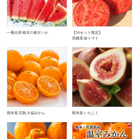
一番出荷 植木の春すいか
【50セット限定】
高糖度 綾トマト
熊本産 完熟 大福みかん
熊本産 いちじく