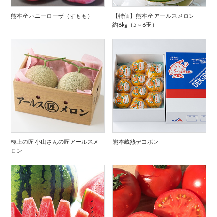
熊本産 ハニーローザ（すもも）
【特価】熊本産 アールスメロン
約8kg（5～6玉）
極上の匠 小山さんの匠アールスメ
熊本蔵熟デコポン
ロン