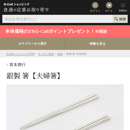
ログイン
カート
MENU
本体価格の1%G-Callポイントプレゼント！
※税抜
カテゴリーから探す
特集を見る
G-CallショッピングTOP
＞
キッチン用品
＞
食器
＞ 銀製 箸【夫婦箸】
宮本商行
銀製 箸【夫婦箸】