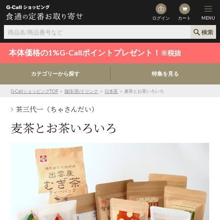
ログイン
カート
MENU
本体価格の1%G-Callポイントプレゼント！
※税抜
カテゴリーから探す
特集を見る
G-CallショッピングTOP
＞
珈琲/茶/ドリンク
＞
日本茶
＞ 麦茶とお茶いろいろ
茶三代一（ちゃさんだい）
麦茶とお茶いろいろ