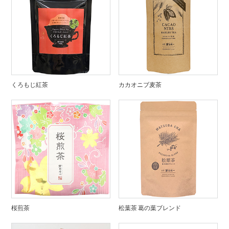
くろもじ紅茶
カカオニブ麦茶
桜煎茶
松葉茶 葛の葉ブレンド