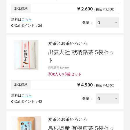
￥2,600
本体価格
（税込￥2,808）
送料は
こちら
数量：
G-Callポイント：26
麦茶とお茶いろいろ
出雲大社 献納銘茶 5袋セッ
ト
商品番号 89409
30g入り×5袋セット
￥4,500
本体価格
（税込￥4,860）
送料は
こちら
数量：
G-Callポイント：45
麦茶とお茶いろいろ
島根県産 有機煎茶 5袋セッ