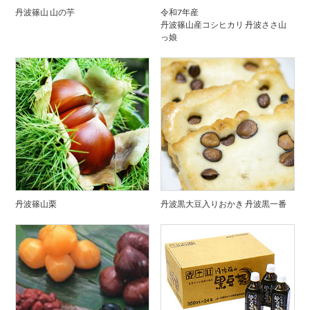
丹波篠山 山の芋
令和7年産
丹波篠山産コシヒカリ 丹波ささ山
っ娘
丹波篠山栗
丹波黒大豆入りおかき 丹波黒一番