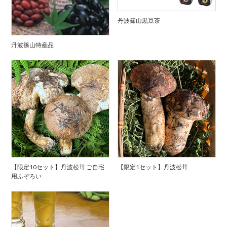
丹波篠山黒豆茶
丹波篠山特産品
【限定10セット】丹波松茸 ご自宅
【限定1セット】丹波松茸
用ふぞろい