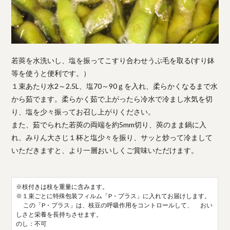
若莢を水洗いし、塩を振ってこすり合わせうぶ毛を取る(すり鉢
等を使うと便利です。）
１束あたり水2～2.5L、塩70～90ｇを入れ、柔らかくなるまで水
から茹でます。柔らかく茹で上がったら冷水で冷まし水気を切
り、塩を少々振ってお召し上がりください。
また、茹でられた若莢の両端を約5mm切り、莢のまま鍋に入
れ、みりん大さじ１杯と塩少々を振り、サッと炒って冷まして
いただきますと、より一層おいしくご賞味いただけます。
※枝付きは枝を重量に含みます。
※１束ごとに特殊包装フィルム「P・プラス」に入れてお届けします。
この「P・プラス」は、枝豆の呼吸作用をコントロールして、 おい
しさと栄養を長持ちさせます。
のし：不可