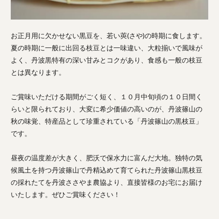
お正月用に欠かせない黒豆を、若い莢(さや)の時期に食します。
夏の時期に一般に出回る枝豆とは一味違い、大粒揃いで風味が
よく、丹波黒特有の深い甘みとコクがあり、食感も一般の枝豆
とは異なります。
ご賞味いただける期間がごく短く、１０月中旬頃の１０日間く
らいと限られており、大変に希少価値の高いのが、丹波篠山の
秋の味覚、特産品として珍重されている「丹波篠山の黒枝豆」
です。
昼夜の温度差が大きく、肥沃で保水力に富んだ大地。独特の気
候風土を持つ丹波篠山で丹精込めて育てられた丹波篠山黒枝豆
の採れたてを丹波ささやま農協より、直接皆様のお宅にお届け
いたします。ぜひご賞味ください！