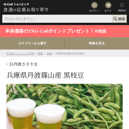
ログイン
カート
MENU
本体価格の1%G-Callポイントプレゼント！
※税抜
カテゴリーから探す
特集を見る
G-CallショッピングTOP
＞
野菜
＞
豆類
＞ 兵庫県丹波篠山産 黒枝豆
JA丹波ささやま
兵庫県丹波篠山産 黒枝豆