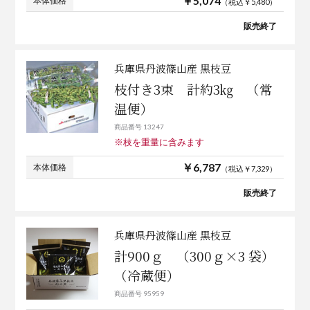
￥5,074
本体価格
（税込￥5,480）
販売終了
兵庫県丹波篠山産 黒枝豆
枝付き3束 計約3㎏ （常
温便）
商品番号 13247
※枝を重量に含みます
￥6,787
本体価格
（税込￥7,329）
販売終了
兵庫県丹波篠山産 黒枝豆
計900ｇ （300ｇ×3 袋）
（冷蔵便）
商品番号 95959