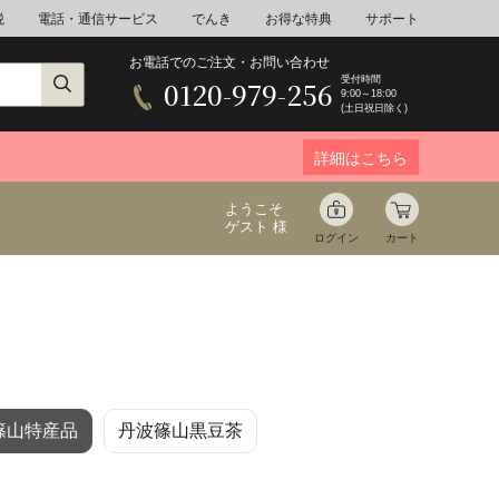
税
電話・通信サービス
でんき
お得な特典
サポート
お電話でのご注文・お問い合わせ
受付時間
0120-979-256
9:00～18:00
(土日祝日除く)
詳細はこちら
ようこそ
ゲスト 様
ログイン
カート
ア
野菜
花束ギフト
篠山特産品
丹波篠山黒豆茶
ゆ
ミネラルウォーター
音楽