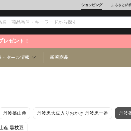
ショッピング
ふるさと納
ントプレゼント！
集・セール情報
新着商品
文化
魚介類
ジュエリー
肉類
インテリ
丹波篠山栗
丹波黒大豆入りおかき 丹波黒一番
丹波
ション
総菜
定期購読雑誌
麺類/つ
書籍
山産 黒枝豆