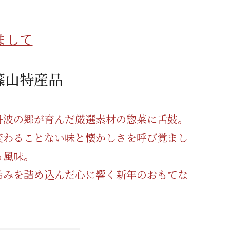
蜂蜜
パン
防災関連
まして
り寄せ
健康/美容
篠山特産品
丹波の郷が育んだ厳選素材の惣菜に舌鼓。
変わることない味と懐かしさを呼び覚まし
る風味。
旨みを詰め込んだ心に響く新年のおもてな