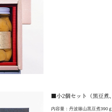
■小2個セット（黒豆煮
内容量：丹波篠山黒豆煮390ｇ(固