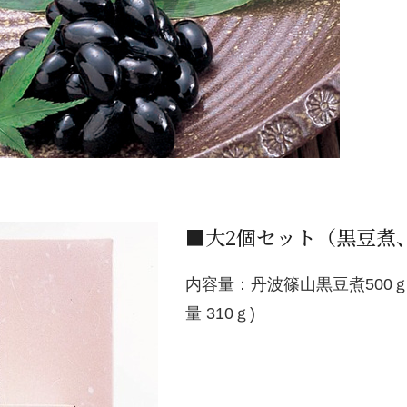
■大2個セット（黒豆煮
内容量：丹波篠山黒豆煮500ｇ(固
量 310ｇ)