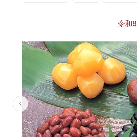
お酒
家電
珈琲/茶
キッズ
令和
鍋
健康/美容
旬の食
ペット
産地検索