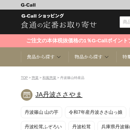
ご注文の本体税抜価格の1％G-Callポイ
食品から探す
物品から探す
特
食品から探す
物品から探す
特集・セール情報
TOP
>
惣菜
>
和風惣菜
> 丹波篠山特産品
JA丹波ささやま
くだもの
趣味・雑貨
お米
芸能・
丹波篠山 山の芋
令和7年産丹波ささ山っ娘
洋菓子
キッチン用品
和菓子
ファッ
丹波松茸ふぞろい
丹波松茸
兵庫県丹波篠