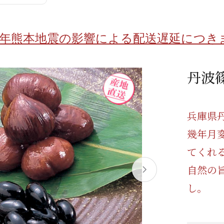
/ドリンク
ベビー
調味料
伝統工芸
乳製品/
事務用品
8年熊本地震の影響による配送遅延につき
材
関連
ギフト
豊洲お取
丹波
兵庫県
幾年月
てくれ
自然の
し。