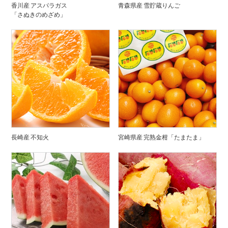
香川産 アスパラガス
青森県産 雪貯蔵りんご
「さぬきのめざめ」
長崎産 不知火
宮崎県産 完熟金柑「たまたま」