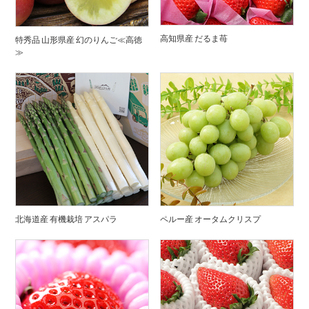
高知県産 だるま苺
特秀品 山形県産 幻のりんご≪高徳
≫
北海道産 有機栽培 アスパラ
ペルー産 オータムクリスプ