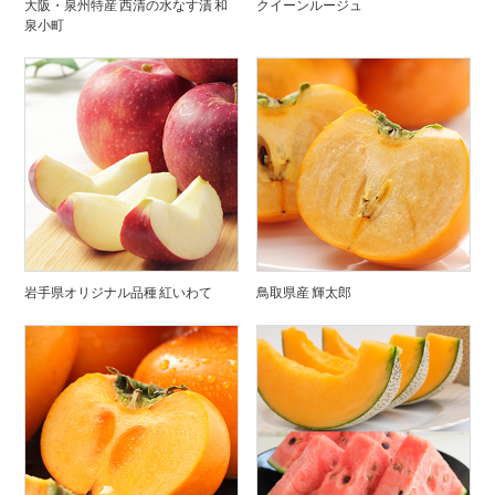
大阪・泉州特産 西清の水なす漬 和
クイーンルージュ
泉小町
岩手県オリジナル品種 紅いわて
鳥取県産 輝太郎