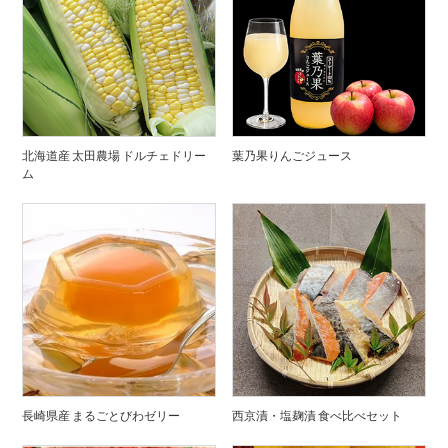
北海道産 太田農場 ドルチェドリー
葉乃果りんごジュース
ム
長崎県産 まるごとびわゼリー
西京漬・塩麹漬 食べ比べセット