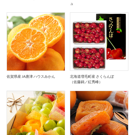
ュ
佐賀県産 JA唐津 ハウスみかん
北海道増毛町産 さくらんぼ
（佐藤錦／紅秀峰）