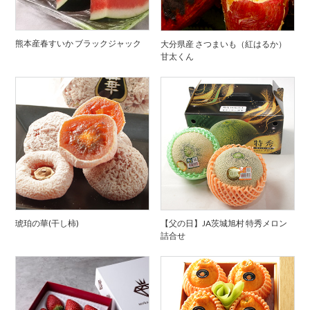
熊本産春すいか ブラックジャック
大分県産 さつまいも（紅はるか）
甘太くん
琥珀の華(干し柿)
【父の日】JA茨城旭村 特秀メロン
詰合せ