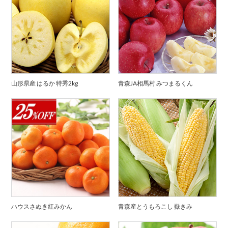
山形県産 はるか 特秀2kg
青森JA相馬村 みつまるくん
ハウスさぬき紅みかん
青森産とうもろこし 嶽きみ