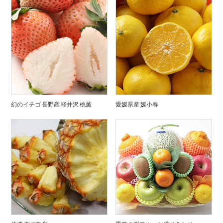
幻のイチゴ 長野産 軽井沢 桃薫
愛媛県産 媛小春