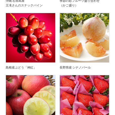
沖縄 石垣島産
季節の彩フルーツ盛り合わせ
王滝さんのスナックパイン
（かご盛り）
島根産ぶどう「神紅」
長野県産 シナノパール