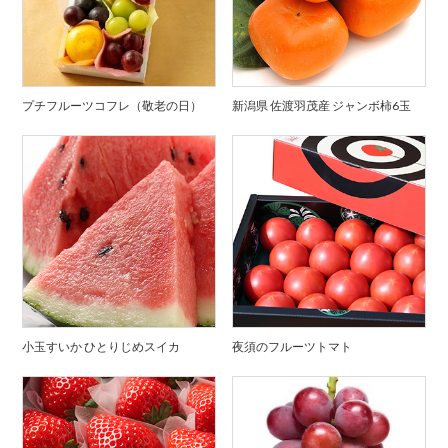
プチフルーツコフレ（敬老の日）
新潟県 佐渡羽茂産 ジャンボ柿6玉
小玉すいか ひとりじめスイカ
夜須のフルーツトマト