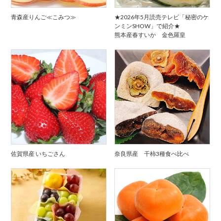
青森産りんご≪こみつ≫
★2026年5月読売テレビ「秘密のケ
ンミンSHOW」で紹介★
熊本産春すいか 金色羅皇
佐賀県産 いちごさん
奈良県産 干柿3種食べ比べ