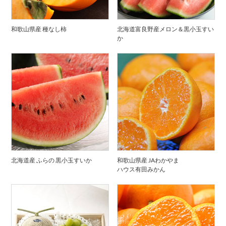
和歌山県産 種なし柿
北海道富良野産メロン＆黒小玉すい
か
北海道産 ふらの 黒小玉すいか
和歌山県産 JAわかやま
ハウス有田みかん