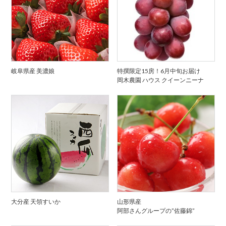
岐阜県産 美濃娘
特撰限定15房！6月中旬お届け
岡木農園 ハウス クイーンニーナ
大分産 天領すいか
山形県産
阿部さんグループの”佐藤錦”