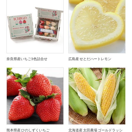
奈良県産いちご3色詰合せ
広島産 せとだハートレモン
熊本県産 ひのしずくいちご
北海道産 太田農場 ゴールドラッシ