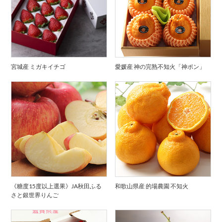
宮城産 ミガキイチゴ
愛媛産 神の完熟不知火「神ポン」
《糖度15度以上選果》JA秋田ふる
和歌山県産 的場農園 不知火
さと銀世界りんご