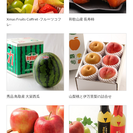
Xmas Fruits Coffret -フルーツコフ
和歌山産 長寿柿
レ-
秀品 鳥取産 大栄西瓜
山梨桃と伊万里梨の詰合せ