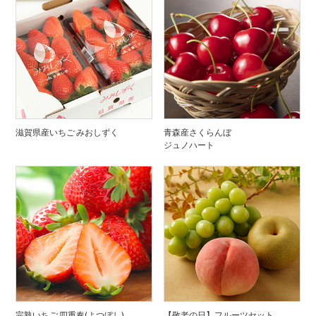
滋賀県産いちご みおしずく
青森産さくらんぼ
ジュノハート
完熟いちご 四重奏(よつぼし)
【敬老の日】フルーツセット