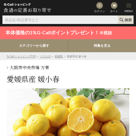
ログイン
カート
MENU
本体価格の1%G-Callポイントプレゼント！
※税抜
カテゴリーから探す
特集を見る
G-CallショッピングTOP
＞
くだもの
＞
柑橘類
＞ 愛媛県産 媛小春
大阪市中央市場 万果
愛媛県産 媛小春