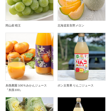
岡山産 晴王
北海道富良野メロン
糸孫農園 100％みかんジュース
ポン太青果 りんごジュース
『糸孫100』