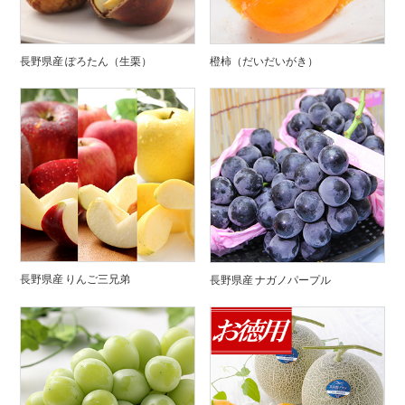
長野県産 ぽろたん（生栗）
橙柿（だいだいがき）
長野県産 りんご三兄弟
長野県産 ナガノパープル