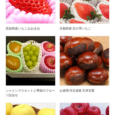
高知県産いちご おおきみ
京都府産 京の雫いちご
シャインマスカットと季節のフルー
お徳用 河北省産 天津甘栗
ツ詰合せ