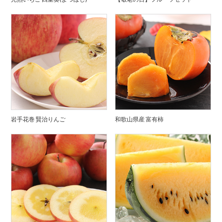
岩手花巻 賢治りんご
和歌山県産 富有柿