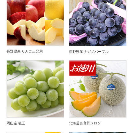
長野県産 りんご三兄弟
長野県産 ナガノパープル
岡山産 晴王
北海道富良野メロン