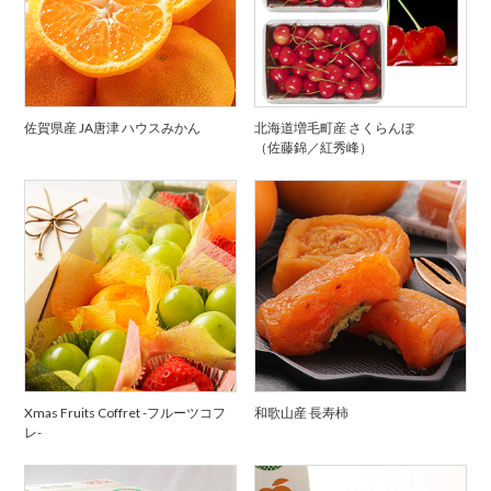
佐賀県産 JA唐津 ハウスみかん
北海道増毛町産 さくらんぼ
（佐藤錦／紅秀峰）
Xmas Fruits Coffret -フルーツコフ
和歌山産 長寿柿
レ-