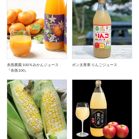
糸孫農園 100％みかんジュース
ポン太青果 りんごジュース
『糸孫100』