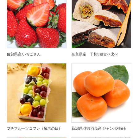
佐賀県産 いちごさん
奈良県産 干柿3種食べ比べ
プチフルーツコフレ（敬老の日）
新潟県 佐渡羽茂産 ジャンボ柿6玉