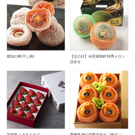
琥珀の華(干し柿)
【父の日】JA茨城旭村 特秀メロン
詰合せ
宮城産 ミガキイチゴ
愛媛産 神の完熟不知火「神ポン」