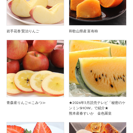
岩手花巻 賢治りんご
和歌山県産 富有柿
青森産りんご≪こみつ≫
★2026年5月読売テレビ「秘密のケ
ンミンSHOW」で紹介★
熊本産春すいか 金色羅皇