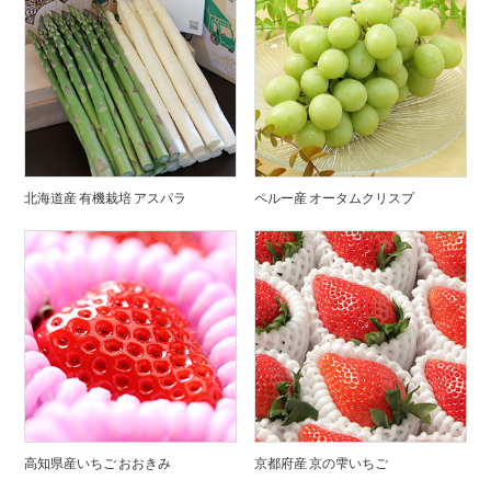
北海道産 有機栽培 アスパラ
ペルー産 オータムクリスプ
高知県産いちご おおきみ
京都府産 京の雫いちご