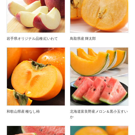
岩手県オリジナル品種 紅いわて
鳥取県産 輝太郎
和歌山県産 種なし柿
北海道富良野産メロン＆黒小玉すい
か