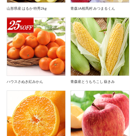
山形県産 はるか 特秀2kg
青森JA相馬村 みつまるくん
ハウスさぬき紅みかん
青森産とうもろこし 嶽きみ