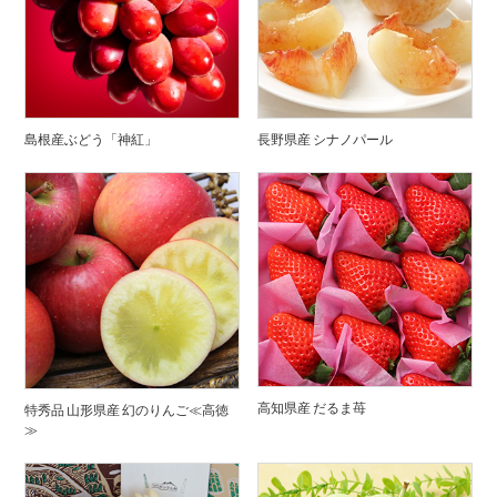
島根産ぶどう「神紅」
長野県産 シナノパール
高知県産 だるま苺
特秀品 山形県産 幻のりんご≪高徳
≫