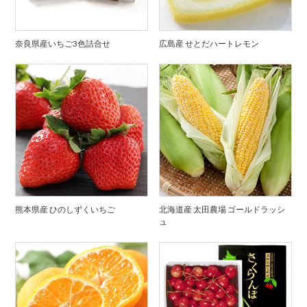
奈良県産いちご3色詰合せ
広島産 せとだハートレモン
熊本県産 ひのしずくいちご
北海道産 太田農場 ゴールドラッシ
ュ