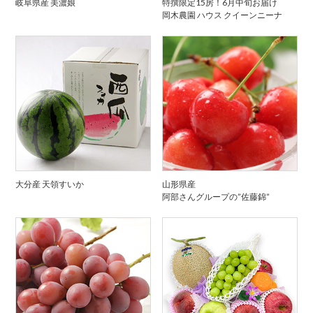
岐阜県産 美濃娘
特撰限定15房！6月中旬お届け
岡木農園 ハウス クイーンニーナ
大分産 天領すいか
山形県産
阿部さんグループの”佐藤錦”