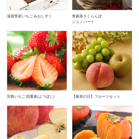
滋賀県産いちご みおしずく
青森産さくらんぼ
ジュノハート
完熟いちご 四重奏(よつぼし)
【敬老の日】フルーツセット