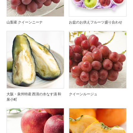
山梨産 クイーンニーナ
お盆のお供えフルーツ盛り合わせ
大阪・泉州特産 西清の水なす漬 和
クイーンルージュ
泉小町