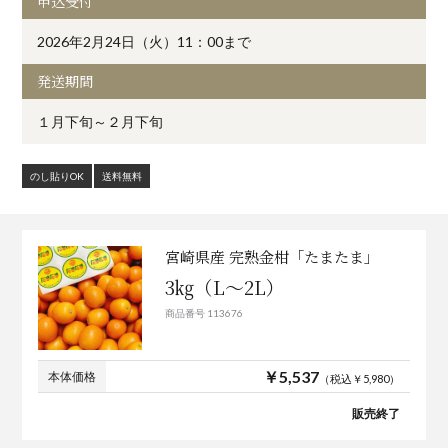
申込受付
2026年2月24日（火）11：00まで
発送期間
１月下旬～２月下旬
のし貼りOK
送料無料
宮崎県産 完熟金柑「たまたま」
3㎏（L～2L）
商品番号 113676
￥5,537
本体価格
（税込￥5,980）
販売終了