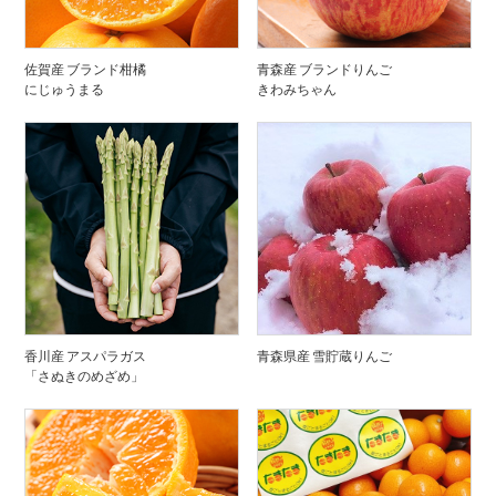
佐賀産 ブランド柑橘
青森産 ブランドりんご
にじゅうまる
きわみちゃん
香川産 アスパラガス
青森県産 雪貯蔵りんご
「さぬきのめざめ」