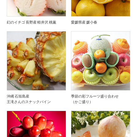
幻のイチゴ 長野産 軽井沢 桃薫
愛媛県産 媛小春
沖縄 石垣島産
季節の彩フルーツ盛り合わせ
王滝さんのスナックパイン
（かご盛り）