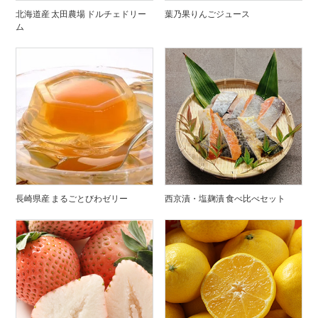
北海道産 太田農場 ドルチェドリー
葉乃果りんごジュース
ム
長崎県産 まるごとびわゼリー
西京漬・塩麹漬 食べ比べセット