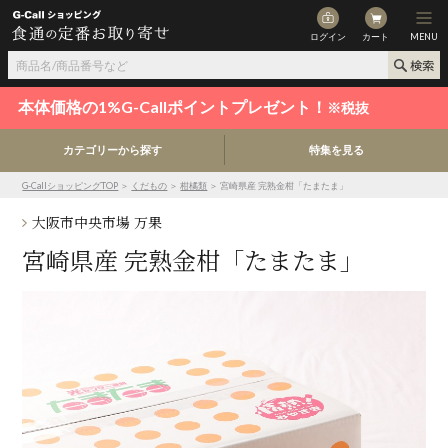
ログイン
カート
MENU
本体価格の1%G-Callポイントプレゼント！
※税抜
カテゴリーから探す
特集を見る
G-CallショッピングTOP
＞
くだもの
＞
柑橘類
＞ 宮崎県産 完熟金柑「たまたま」
大阪市中央市場 万果
宮崎県産 完熟金柑「たまたま」