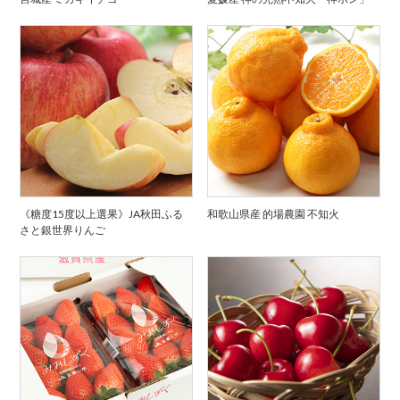
《糖度15度以上選果》JA秋田ふる
和歌山県産 的場農園 不知火
さと銀世界りんご