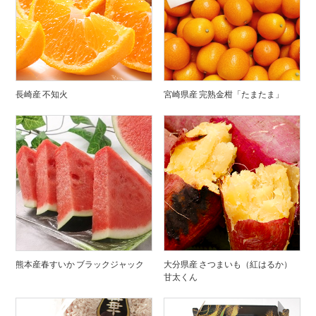
長崎産 不知火
宮崎県産 完熟金柑「たまたま」
熊本産春すいか ブラックジャック
大分県産 さつまいも（紅はるか）
甘太くん