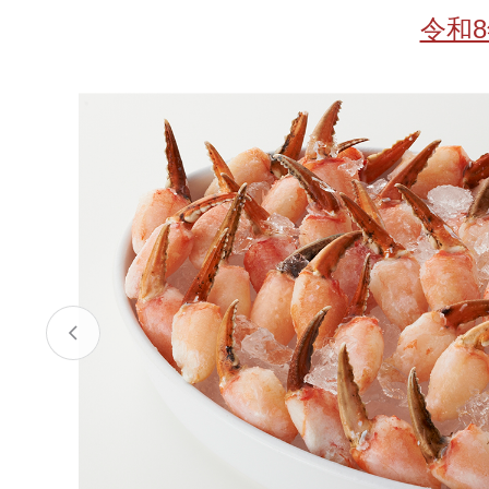
お酒
家電
珈琲/茶
キッズ
令和
鍋
健康/美容
旬の食
ペット
産地検索