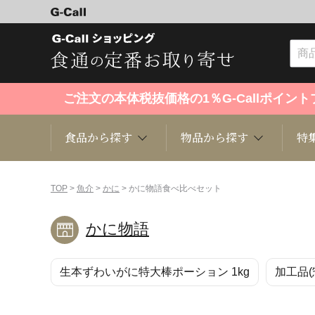
ご注文の本体税抜価格の1％G-Callポイ
食品から探す
物品から探す
特
食品から探す
物品から探す
特集・セール情報
TOP
>
魚介
>
かに
> かに物語食べ比べセット
かに物語
くだもの
趣味・雑貨
お米
芸能・
生本ずわいがに特大棒ポーション 1kg
加工品(
洋菓子
キッチン用品
和菓子
ファッ