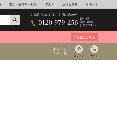
税
電話・通信サービス
でんき
お得な特典
サポート
お電話でのご注文・お問い合わせ
受付時間
0120-979-256
9:00～18:00
(土日祝日除く)
詳細はこちら
ようこそ
ゲスト 様
ログイン
カート
ア
野菜
花束ギフト
ゆ
ミネラルウォーター
音楽