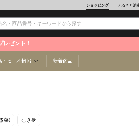
ショッピング
ふるさと納
ントプレゼント！
集・セール情報
新着商品
文化
魚介類
ジュエリー
肉類
インテリ
惣菜)
むき身
ション
総菜
定期購読雑誌
麺類/つ
書籍