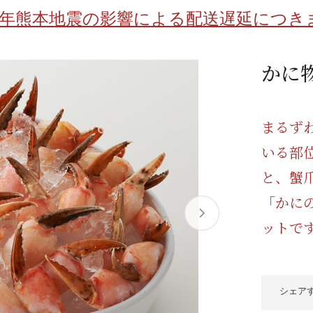
/ドリンク
ベビー
調味料
伝統工芸
乳製品/
事務用品
8年熊本地震の影響による配送遅延につき
材
関連
ギフト
豊洲お取
かに
まるず
いる部
と、蟹
「かに
ットで
シェア