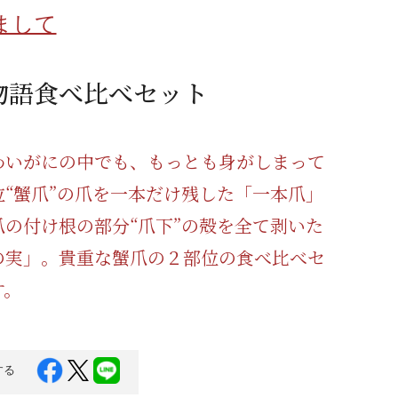
蜂蜜
パン
防災関連
まして
り寄せ
健康/美容
物語食べ比べセット
わいがにの中でも、もっとも身がしまって
位“蟹爪”の爪を一本だけ残した「一本爪」
爪の付け根の部分“爪下”の殻を全て剥いた
の実」。貴重な蟹爪の２部位の食べ比べセ
す。
する