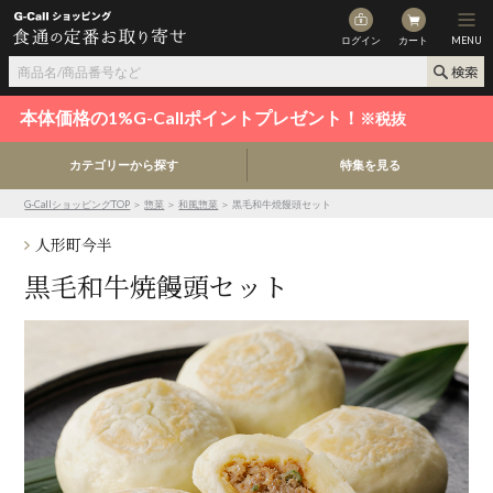
ログイン
カート
MENU
本体価格の1%G-Callポイントプレゼント！
※税抜
カテゴリーから探す
特集を見る
G-CallショッピングTOP
＞
惣菜
＞
和風惣菜
＞ 黒毛和牛焼饅頭セット
人形町今半
黒毛和牛焼饅頭セット