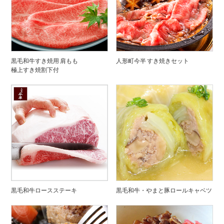
黒毛和牛すき焼用 肩もも
人形町今半 すき焼きセット
極上すき焼割下付
黒毛和牛ロースステーキ
黒毛和牛・やまと豚ロールキャベツ