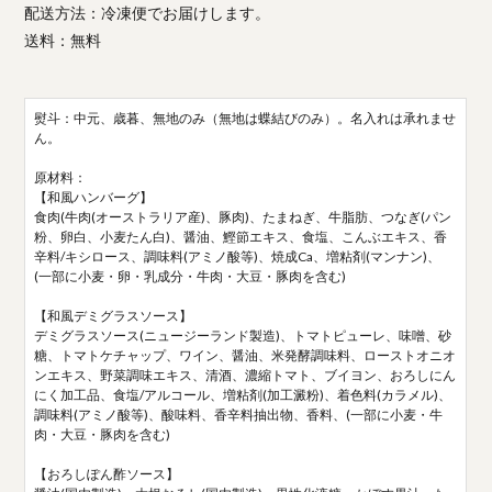
配送方法：冷凍便でお届けします。
送料：無料
熨斗：中元、歳暮、無地のみ（無地は蝶結びのみ）。名入れは承れませ
ん。
原材料：
【和風ハンバーグ】
食肉(牛肉(オーストラリア産)、豚肉)、たまねぎ、牛脂肪、つなぎ(パン
粉、卵白、小麦たん白)、醤油、鰹節エキス、食塩、こんぶエキス、香
辛料/キシロース、調味料(アミノ酸等)、焼成Ca、増粘剤(マンナン)、
(一部に小麦・卵・乳成分・牛肉・大豆・豚肉を含む)
【和風デミグラスソース】
デミグラスソース(ニュージーランド製造)、トマトピューレ、味噌、砂
糖、トマトケチャップ、ワイン、醤油、米発酵調味料、ローストオニオ
ンエキス、野菜調味エキス、清酒、濃縮トマト、ブイヨン、おろしにん
にく加工品、食塩/アルコール、増粘剤(加工澱粉)、着色料(カラメル)、
調味料(アミノ酸等)、酸味料、香辛料抽出物、香料、(一部に小麦・牛
肉・大豆・豚肉を含む)
【おろしぽん酢ソース】