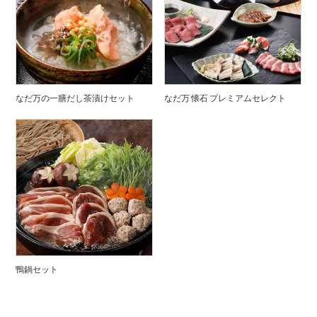
なだ万の一膳だし茶漬けセット
なだ万 懐石 プレミアムセレクト
鴨鍋セット