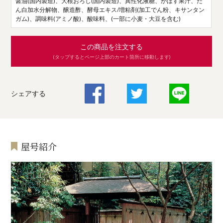
醤油(国内製造)、大根おろし(国内製造)、異性化液糖、かぼす果汁、た
ん白加水分解物、醸造酢、酵母エキス/増粘剤(加工でん粉、キサンタン
ガム)、調味料(アミノ酸)、酸味料、(一部に小麦・大豆を含む)
この商品を注文する
(タップするとページ上部のカート箇所に移動します)
シェアする
屋号紹介