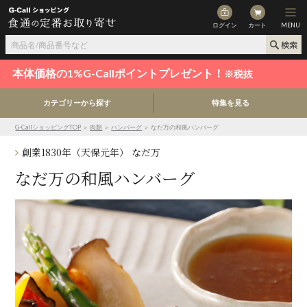
ログイン
カート
MENU
本体価格の1%G-Callポイントプレゼント！
※税抜
カテゴリーから探す
特集を見る
G-CallショッピングTOP
＞
肉類
＞
ハンバーグ
＞ なだ万の和風ハンバーグ
創業1830年（天保元年） なだ万
なだ万の和風ハンバーグ