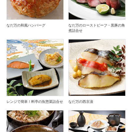
なだ万の和風ハンバーグ
なだ万のローストビーフ・黒豚の角
煮詰合せ
レンジで簡単！料亭の魚惣菜詰合せ
なだ万の西京漬