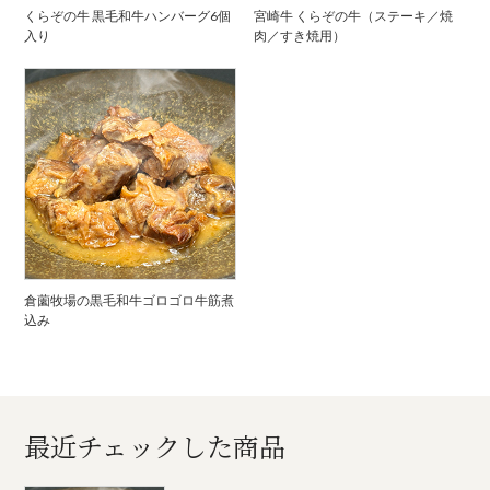
くらぞの牛 黒毛和牛ハンバーグ6個
宮崎牛 くらぞの牛（ステーキ／焼
入り
肉／すき焼用）
倉薗牧場の黒毛和牛ゴロゴロ牛筋煮
込み
最近チェックした商品