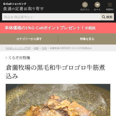
ログイン
カート
MENU
本体価格の1%G-Callポイントプレゼント！
※税抜
カテゴリーから探す
特集を見る
G-CallショッピングTOP
＞
肉類
＞
牛肉
＞ 倉薗牧場の黒毛和牛ゴロゴロ牛筋煮込み
くらぞの牧場
倉薗牧場の黒毛和牛ゴロゴロ牛筋煮
込み