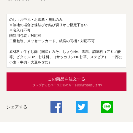
のし：お中元・お歳暮・無地のみ
※無地の場合は蝶結びか結び切りかご指定下さい
※名入れ不可
贈答用包装：対応可
二重包装、メッセージカード、紙袋の同梱：対応不可
原材料：牛すじ肉（国産）みそ、しょうゆ/、酒精、調味料（アミノ酸
等）ビタミンB2、甘味料、（サッカリンNa,甘草、ステビア）、一部に
小麦・牛肉・大豆を含む）
この商品を注文する
(タップするとページ上部のカート箇所に移動します)
シェアする