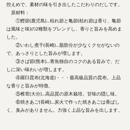
控えめで、素材の味を引き出したこだわりのだしです。
原材料：
①鰹節(鹿児島)…枯れ節と亀節(枯れ節は香り、亀節
は風味と味)の2種類をブレンドし、香りと旨みを高めま
した。
②いわし煮干(長崎)…脂肪分が少なくクセがないの
で、あっさりとした旨みが増します。
③さば節(熊本)…青魚独自のコクのある旨みで、だ
しに深い味わいが増します。
④羅臼昆布(北海道)・・・最高級品質の昆布。上品
な香りと旨みが特徴。
⑤椎茸(大分)…高品質の原木栽培。甘味の隠し味。
⑥焼きあご(長崎)…炭火で作った焼きあごは香ばし
く、臭みがありません。力強く上品な旨みを出します。