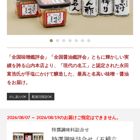
「全国味噌鑑評会」「全国醤油鑑評会」ともに輝かしい実
績を誇る山内本店より、「現代の名工」と認定された永田
富浩氏が手塩にかけて醸造した、最高と名高い味噌・醤油
をお届け。
のし貼りOK
配達日指定OK
2026/08/07 ～ 2026/08/19のお届けご指定はできません。
特撰調味料詰合せ
特選調味詰合せ（五種六