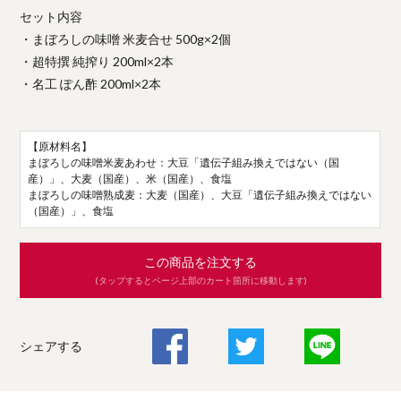
セット内容
・まぼろしの味噌 米麦合せ 500g×2個
・超特撰 純搾り 200ml×2本
・名工 ぽん酢 200ml×2本
【原材料名】
まぼろしの味噌米麦あわせ：大豆「遺伝子組み換えではない（国
産）」、大麦（国産）、米（国産）、食塩
まぼろしの味噌熟成麦：大麦（国産）、大豆「遺伝子組み換えではない
（国産）」、食塩
この商品を注文する
(タップするとページ上部のカート箇所に移動します)
シェアする