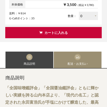
￥3,500
本体価格
（税込￥3,780）
送料：￥814
数量：
G-Callポイント：35
カートに入れる
商品説明
配送・お支払い
商品説明
「全国味噌鑑評会」「全国醤油鑑評会」ともに輝か
しい実績を誇る山内本店より、「現代の名工」と認
定された永田富浩氏が手塩にかけて醸造した、最高