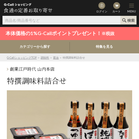
ログイン
カート
MENU
本体価格の1%G-Callポイントプレゼント！
※税抜
カテゴリーから探す
特集を見る
G-CallショッピングTOP
＞
調味料
＞
醤油
＞ 特撰調味料詰合せ
創業江戸時代 山内本店
特撰調味料詰合せ