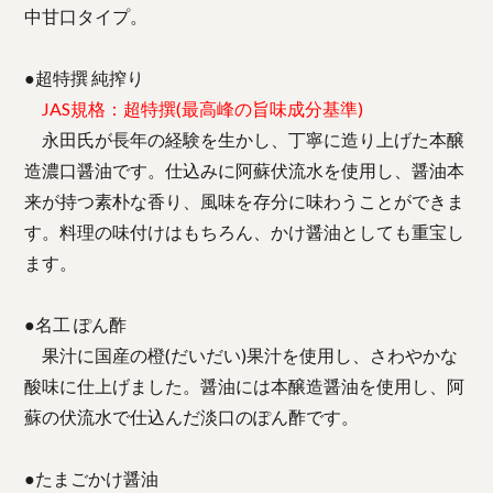
中甘口タイプ。
●超特撰 純搾り
JAS規格：超特撰(最高峰の旨味成分基準)
永田氏が長年の経験を生かし、丁寧に造り上げた本醸
造濃口醤油です。仕込みに阿蘇伏流水を使用し、醤油本
来が持つ素朴な香り、風味を存分に味わうことができま
す。料理の味付けはもちろん、かけ醤油としても重宝し
ます。
●名工 ぽん酢
果汁に国産の橙(だいだい)果汁を使用し、さわやかな
酸味に仕上げました。醤油には本醸造醤油を使用し、阿
蘇の伏流水で仕込んだ淡口のぽん酢です。
●たまごかけ醤油