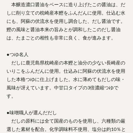
本醸造濃口醤油をベースに造り上げたこの醤油は、だ
しに削り立ての枕崎産本鰹をふんだんに使用。仕込む水
にも、阿蘇の伏流水を使用し調合した、だし醤油です。
鰹の風味と醤油本来の旨みとが調和したこのだし醤油
は、たまごとの相性も非常に良く、食が進みます。
●つゆ名人
だしに鹿児島県枕崎産の本鰹と油分の少ない長崎産の
いりこをふんだんに使用。仕込みに阿蘇の伏流水を使用
した本格つゆに仕上げました。水に薄めてもだしの味・
風味が冴えています。中甘口タイプの3倍濃縮つゆで
す。
●味噌職人が選んだだし
だしの原料には全て国産のものを使用し、六種類の厳
選した素材を配合。化学調味料不使用、塩分は約10％と