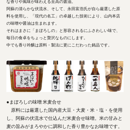
な香りや風味が味わえる至高の醤油。
阿蘇の清らかな伏流水、そして、永田富浩氏が自ら厳選した原
料を使用し、「現代の名工」の卓越した技術により、山内本店
の味噌や醤油は生まれます。
それはまさに「まぼろしの」と形容されるにふさわしい味で、
毎日の食卓をちょっと贅沢なものにします。
中でも香り吟醸は原料・製法に更にこだわった銘品です。
●まぼろしの味噌 米麦合せ
原料には厳選した国内産大豆・大麦・米・塩・を使用
し、阿蘇の伏流水で仕込んだ米麦合せ味噌。米の甘みと
麦の旨みがまろやかに調和した香り豊かなお味噌です。