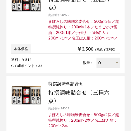
点）
商品番号 28977
まぼろしの味噌米麦合せ：500g×2個／超
特撰純搾り：200ml×1本／たまごかけ醤
油：200×1本／手作り つゆ名人：
200ml×1本／名工ぽん酢：200ml×1本／
￥3,500
本体価格
（税込￥3,780）
送料：￥814
数量：
G-Callポイント：35
特撰調味料詰合せ
特撰調味詰合せ（三種六
点）
商品番号 24053
まぼろしの味噌米麦合せ：500g×2個／超
特撰純搾り：200ml×2本／名工ぽん酢：
200ml×2本