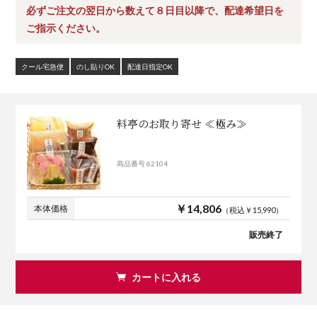
必ずご注文の翌日から数えて８日目以降で、配達希望日を
ご指示ください。
クール宅急便
のし貼りOK
配達日指定OK
料亭のお取り寄せ ≪極み≫
商品番号 62104
￥14,806
本体価格
（税込￥15,990）
販売終了
カートに入れる