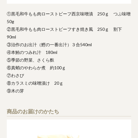
①黒毛和牛もも肉ローストビーフ西京味噌漬 250ｇ つぶ味噌
50g
②黒毛和牛もも肉ローストビーフすき焼き風 250ｇ 割下
90ml
③治作のお出汁（鰹の一番出汁）３合540ml
④本鮪のつみれ汁 180ml
⑤季節の野菜、さくら麩
⑥真蛸のやわらか煮 約100ｇ
⑦わさび
⑧カラスミの味噌漬け 20ｇ
⑨木の芽
商品のお届けのかたち