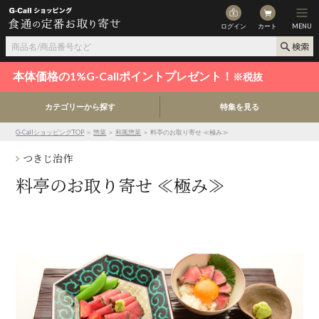
ログイン
カート
MENU
本体価格の1%G-Callポイントプレゼント！
※税抜
カテゴリーから探す
特集を見る
G-CallショッピングTOP
＞
惣菜
＞
和風惣菜
＞ 料亭のお取り寄せ ≪極み≫
つきじ治作
料亭のお取り寄せ ≪極み≫