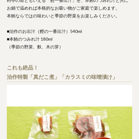
料亭の命ともいえる「鰹一番出汁」を、本鮪のつみれ汁と共に
お鍋で温めれば本格的なお吸い物がご家庭で楽しめます。
本鮪ならではの味わいと季節の野菜をお楽しみください。
■治作のお出汁（鰹の一番出汁）540ml
■本鮪のつみれ汁 180ml
（季節の野菜、麩、木の芽）
これも絶品！
治作特製「真だこ煮」「カラスミの味噌漬け」