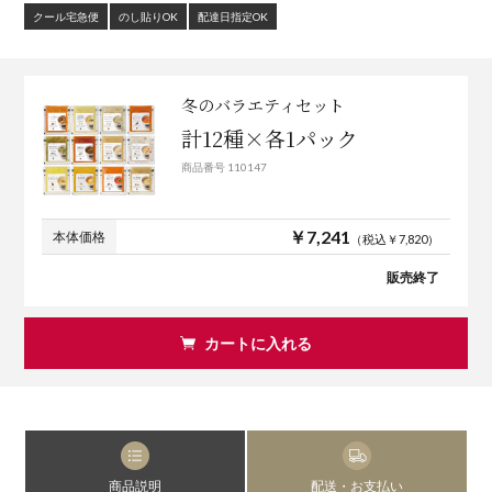
クール宅急便
のし貼りOK
配達日指定OK
冬のバラエティセット
計12種×各1パック
商品番号 110147
￥7,241
本体価格
（税込￥7,820）
販売終了
カートに入れる
商品説明
配送・お支払い