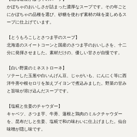
かぼちゃのおいしさが詰まった濃厚なスープです。その年ごと
にかぼちゃの品種を選び、砂糖を使わず素材の味を楽しめるス
ープに仕上げています。
【とうもろこしとさつま芋のスープ】
北海道のスイートコーンと国産のさつま芋のおいしさを、十二
分に発揮させました。素材だけの、優しい甘さが自慢です。
【白い野菜のミネストローネ】
ソテーした玉葱や白いんげん豆、じゃがいも、にんにく等に西
洋牛蒡や根セロリを加えブイヨンで煮込みました。野菜の甘み
と旨味が溶け込んだスープです。
【塩糀と生姜のチャウダー】
キャベツ、さつま芋、牛蒡、蓮根と鶏肉のミルクチャウダー
を、昆布だしと生姜、塩糀で和の味わいに仕上げました。仙台
味噌が隠し味です。