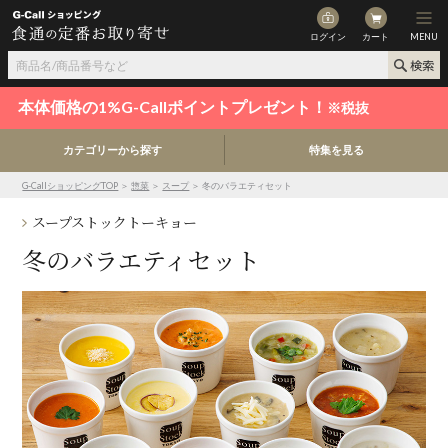
ログイン
カート
MENU
本体価格の1%G-Callポイントプレゼント！
※税抜
カテゴリーから探す
特集を見る
G-CallショッピングTOP
＞
惣菜
＞
スープ
＞ 冬のバラエティセット
スープストックトーキョー
冬のバラエティセット