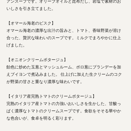
アンスープです。オリーブオイルと昆布だし、岩塩で素材のお
いしさを引き立てました。
【オマール海老のビスク】
オマール海老の濃厚な出汁の旨みと、トマト、香味野菜が溶け
合った、贅沢な味わいのスープです。ミルクでまろやかに仕上
げました。
【オニオンクリームポタージュ】
飴色に炒めた玉葱とマッシュルーム、ポロ葱にブランデーを加
えブイヨンで煮込みました。 仕上げに加えた生クリームのコク
が野菜の甘さと重なり濃厚な味わいです。
【イタリア産完熟トマトのクリームポタージュ】
完熟のイタリア産トマトの力強いおいしさを生かした、甘酸っ
ぱく濃厚なトマトのクリームスープです。食欲をそそる華やか
な色合いが、食卓を明るく彩ります。