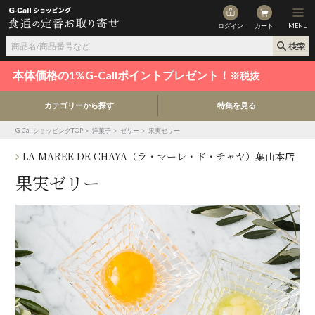
ログイン
カート
MENU
本体価格の1%G-Callポイントプレゼント！
※税抜
カテゴリーから探す
特集を見る
G-CallショッピングTOP
＞
洋菓子
＞
ゼリー
＞ 果実ゼリー
LA MAREE DE CHAYA（ラ・マーレ・ド・チャヤ）葉山本店
果実ゼリー