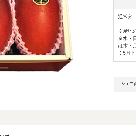
通常分
※産地
※水・
は木・
※5月下
シェア