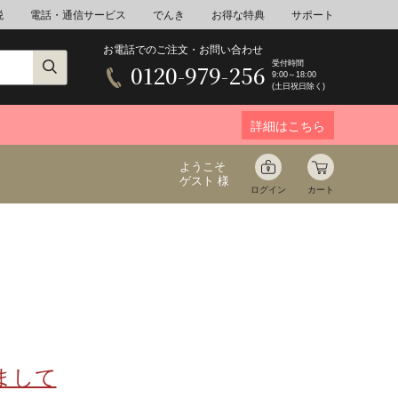
税
電話・通信サービス
でんき
お得な特典
サポート
お電話でのご注文・お問い合わせ
受付時間
0120-979-256
9:00～18:00
(土日祝日除く)
詳細はこちら
ようこそ
ゲスト 様
ログイン
カート
ア
野菜
花束ギフト
ゆ
ミネラルウォーター
音楽
まして