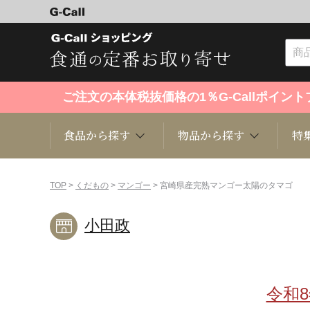
ご注文の本体税抜価格の1％G-Callポイ
食品から探す
物品から探す
特
食品から探す
物品から探す
特集・セール情報
TOP
>
くだもの
>
マンゴー
> 宮崎県産完熟マンゴー太陽のタマゴ
小田政
くだもの
趣味・雑貨
お米
芸能・
洋菓子
キッチン用品
和菓子
ファッ
令和