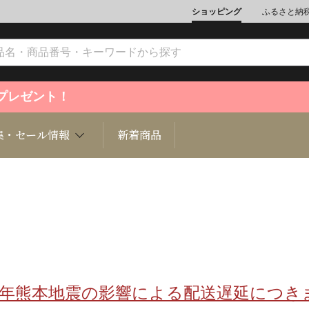
ショッピング
ふるさと納
ントプレゼント！
集・セール情報
新着商品
文化
魚介類
ジュエリー
肉類
インテリ
ション
総菜
定期購読雑誌
麺類/つ
書籍
8年熊本地震の影響による配送遅延につき