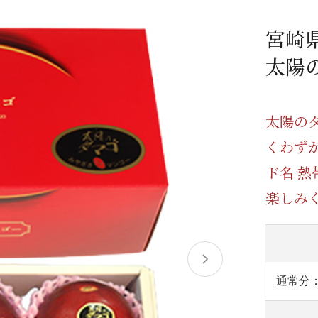
/ドリンク
ベビー
調味料
伝統工芸
乳製品/
事務用品
宮崎
材
関連
ギフト
豊洲お取
太陽
太陽の
くわず
ド名 
楽しみ
通常分：