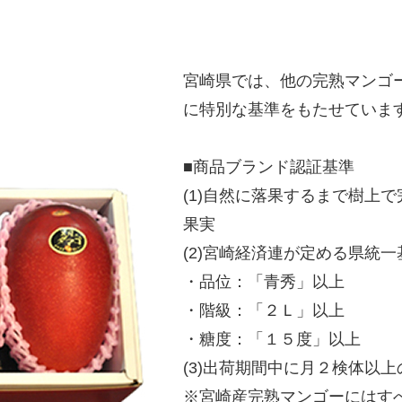
宮崎県では、他の完熟マンゴ
に特別な基準をもたせていま
■商品ブランド認証基準
(1)自然に落果するまで樹上
果実
(2)宮崎経済連が定める県統
・品位：「青秀」以上
・階級：「２Ｌ」以上
・糖度：「１５度」以上
(3)出荷期間中に月２検体以
※宮崎産完熟マンゴーにはす