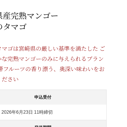
蜂蜜
パン
防災関連
県産完熟マンゴー
り寄せ
健康/美容
のタマゴ
タマゴは宮崎県の厳しい基準を満たした ご
かな完熟マンゴーのみに与えられるブラン
熱帯フルーツの香り漂う、奥深い味わいをお
ください
申込受付
2026年6月23日 11時締切