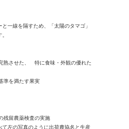
ーと一線を隔すため、「太陽のタマゴ」
す。
で完熟させた、 特に食味・外観の優れた
一基準を満たす果実
上の残留農薬検査の実施
べて左の写真のように出荷農協名と生産