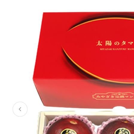
お酒
家電
珈琲/茶
キッズ
鍋
健康/美容
旬の食
ペット
産地検索