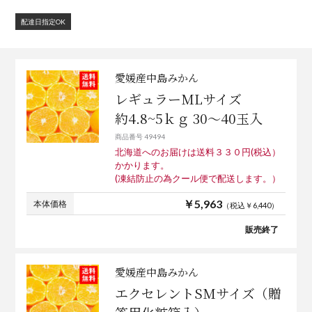
配達日指定OK
愛媛産中島みかん
レギュラーMLサイズ
約4.8~5ｋｇ 30～40玉入
商品番号 49494
北海道へのお届けは送料３３０円(税込）
かかります。
(凍結防止の為クール便で配送します。）
￥5,963
本体価格
（税込￥6,440）
販売終了
愛媛産中島みかん
エクセレントSMサイズ（贈