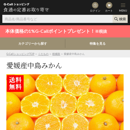
ログイン
カート
MENU
本体価格の1%G-Callポイントプレゼント！
※税抜
カテゴリーから探す
特集を見る
G-CallショッピングTOP
＞
くだもの
＞
柑橘類
＞ 愛媛産中島みかん
愛媛産中島みかん