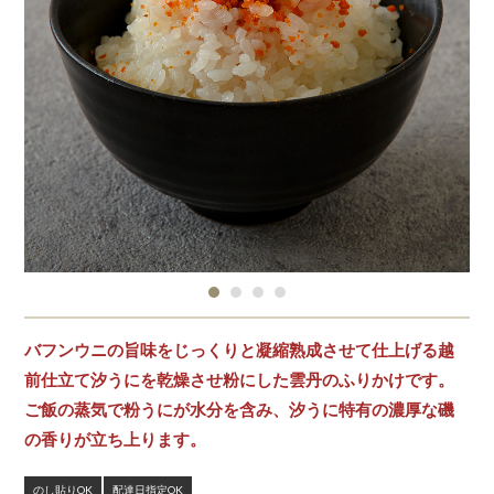
バフンウニの旨味をじっくりと凝縮熟成させて仕上げる越
前仕立て汐うにを乾燥させ粉にした雲丹のふりかけです。
ご飯の蒸気で粉うにが水分を含み、汐うに特有の濃厚な磯
の香りが立ち上ります。
のし貼りOK
配達日指定OK