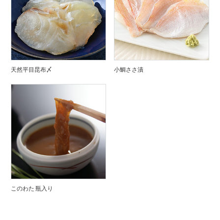
天然平目昆布〆
小鯛ささ漬
このわた 瓶入り