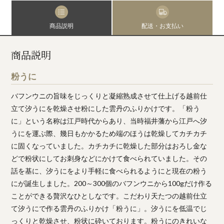
商品説明
配送・お支払い
商品説明
粉うに
バフンウニの旨味をじっくりと凝縮熟成させて仕上げる越前仕
立て汐うにを乾燥させ粉にした雲丹のふりかけです。「粉う
に」という名称は江戸時代からあり、当時福井藩から江戸へ汐
うにを運ぶ際、幾日もかかるため端のほうは乾燥してカチカチ
に固くなっていました。カチカチに乾燥した部分はおろし金な
どで粉状にしてお刺身などにかけて食べられていました。その
話を基に、汐うにをより手軽に食べられるようにと現在の粉う
にが誕生しました。200～300個のバフンウニから100gだけ作る
ことができる贅沢なひとしなです。こだわり天たつの越前仕立
て汐うにで作る雲丹のふりかけ「粉うに」。汐うにを低温でじ
っくりと乾燥させ、粉状に砕いております。粉うにのきれいな