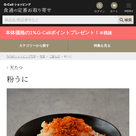
ログイン
カート
MENU
本体価格の1%G-Callポイントプレゼント！
※税抜
カテゴリーから探す
特集を見る
G-CallショッピングTOP
＞
惣菜
＞
ご飯もの
＞ 粉うに
天たつ
粉うに