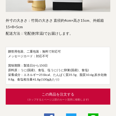
外寸の大きさ：竹筒の大きさ 直径約4cm×高さ15cm、外紙箱
15×8×5cm
配送方法：宅配便(常温)でお届けします。
贈答用包装、二重包装：無料で対応可
メッセージカード：対応不可
賞味期限：製造日から150日
原料原：うに(国産)、食塩、塩うに(うに卵巣(国産)、食塩)
栄養成分：エネルギー251kcal、たんぱく質35.5g、脂質10.6g,炭水化物
9.8g、食塩相当量41.8g (100gあたり)
この商品を注文する
(タップするとページ上部のカート箇所に移動します)