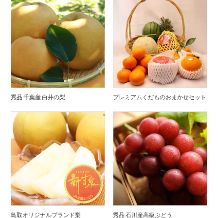
秀品 千葉産 白井の梨
プレミアムくだものおまかせセット
鳥取オリジナルブランド梨
秀品 石川産高級ぶどう