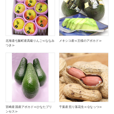
北海道七飯町産高級りんご≪ななみ
メキシコ産≪王様のアボカド≫
つき≫
宮崎産 国産アボカド≪ひなたプリ
千葉産 煎り落花生≪Ｑなっつ≫
ンセス≫