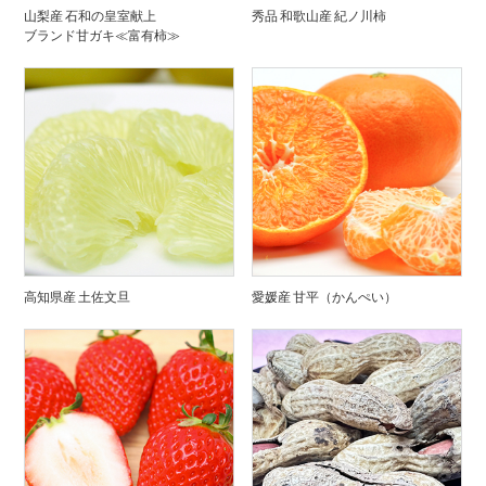
山梨産 石和の皇室献上
秀品 和歌山産 紀ノ川柿
ブランド甘ガキ≪富有柿≫
高知県産 土佐文旦
愛媛産 甘平（かんぺい）