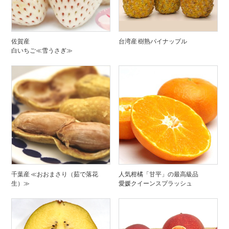
佐賀産
台湾産 樹熟パイナップル
白いちご≪雪うさぎ≫
千葉産 ≪おおまさり（茹で落花
人気柑橘「甘平」の最高級品
生）≫
愛媛クイーンスプラッシュ