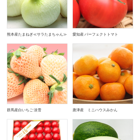
熊本産たまねぎ≪サラたまちゃん≫
愛知産 パーフェクトトマト
群馬産白いちご 淡雪
唐津産 ミニハウスみかん