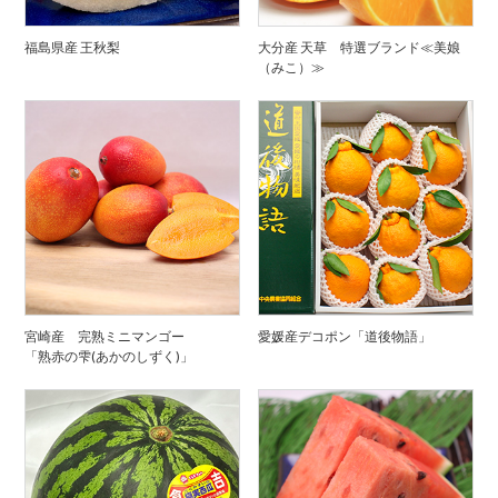
福島県産 王秋梨
大分産 天草 特選ブランド≪美娘
（みこ）≫
宮崎産 完熟ミニマンゴー
愛媛産デコポン「道後物語」
「熟赤の雫(あかのしずく)」