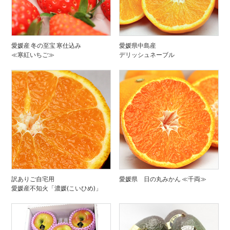
愛媛産 冬の至宝 寒仕込み
愛媛県中島産
≪寒紅いちご≫
デリッシュネーブル
訳ありご自宅用
愛媛県 日の丸みかん ≪千両≫
愛媛産不知火「濃媛(こいひめ)」