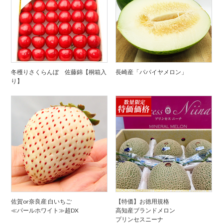
冬穫りさくらんぼ 佐藤錦【桐箱入
長崎産「パパイヤメロン」
り】
佐賀or奈良産 白いちご
【特価】お徳用規格
≪パールホワイト≫超DX
高知産ブランドメロン
プリンセスニーナ