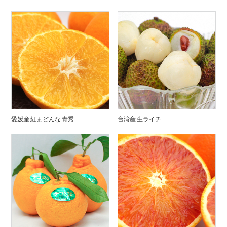
愛媛産 紅まどんな 青秀
台湾産 生ライチ