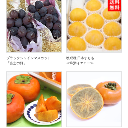
ブラックシャインマスカット
晩成種 日本すもも
「富士の輝」
≪峰満イエロー≫