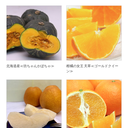
北海道産≪坊ちゃんかぼちゃ≫
柑橘の女王 天草≪ゴールドクイー
ン≫