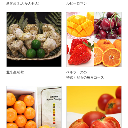
新甘泉(しんかんせん)
ルビーロマン
北米産 松茸
ベルフーズの
特選くだもの毎月コース