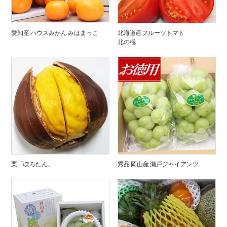
愛知産 ハウスみかん みはまっこ
北海道産フルーツトマト
北の極
栗「ぽろたん」
秀品 岡山産 瀬戸ジャイアンツ