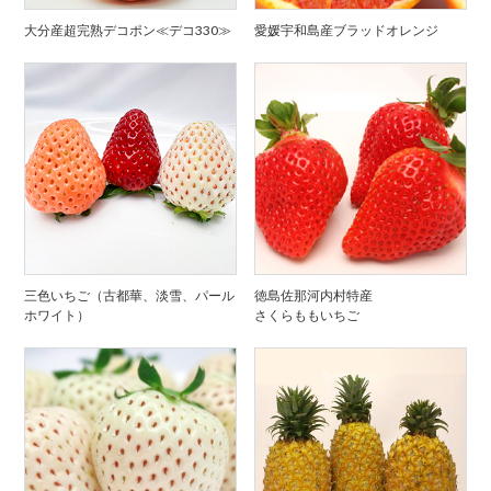
大分産超完熟デコポン≪デコ330≫
愛媛宇和島産ブラッドオレンジ
三色いちご（古都華、淡雪、パール
徳島佐那河内村特産
ホワイト）
さくらももいちご