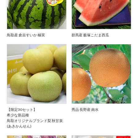
鳥取産 倉吉すいか 極実
群馬産 薮塚こだま西瓜
【限定30セット】
秀品 長野産 南水
希少な新品種
鳥取オリジナルブランド梨 秋甘泉
(あきかんせん)