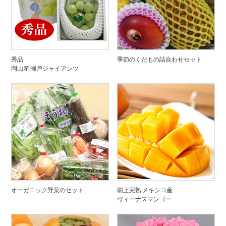
秀品
季節のくだもの詰合わせセット
岡山産 瀬戸ジャイアンツ
オーガニック野菜のセット
樹上完熟 メキシコ産
ヴィーナスマンゴー