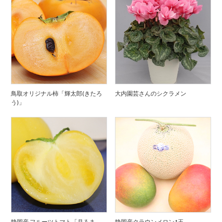
鳥取オリジナル柿「輝太郎(きたろ
大内園芸さんのシクラメン
う)」
静岡産 フルーツトマト「月ろま
静岡産クラウンメロン1玉