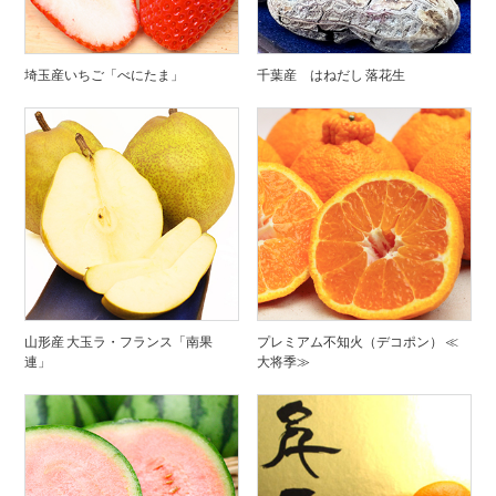
埼玉産いちご「べにたま」
千葉産 はねだし 落花生
山形産 大玉ラ・フランス「南果
プレミアム不知火（デコポン） ≪
連」
大将季≫