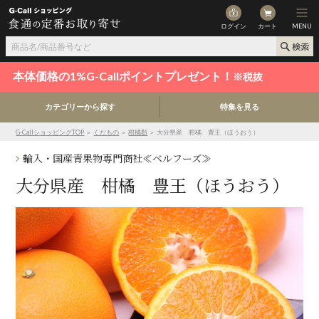
ログイン
カート
MENU
本体価格の1%G-Callポイントプレゼント！
※税抜
カテゴリーから探す
特集を見る
G-CallショッピングTOP
＞
くだもの
＞
柑橘類
＞ 大分県産 柑橘 豊王（ほうおう）
輸入・国産青果物専門商社≪ベルフーズ≫
大分県産 柑橘 豊王（ほうおう）