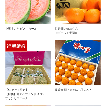
小玉すいか ピノ・ガール
特秀 日の丸みかん
≪ゴールド千両≫
【50セット限定】
長崎産 樹上完熟味っ子みかん
【特価】高知産ブランドメロン
プリンセスニーナ