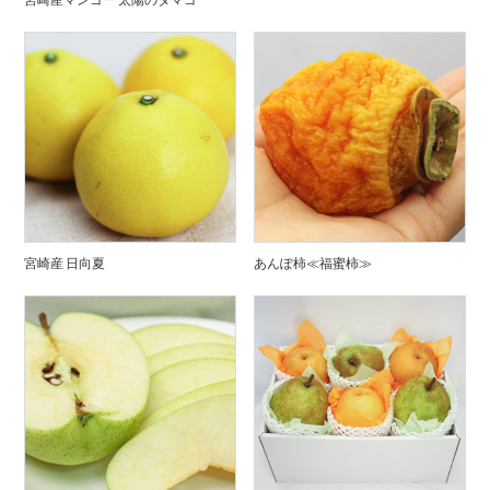
宮崎産 日向夏
あんぽ柿≪福蜜柿≫