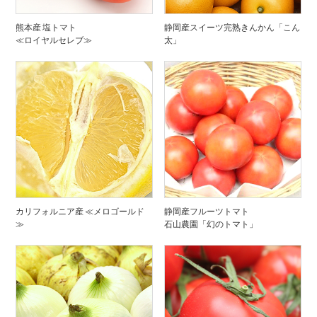
熊本産 塩トマト
静岡産スイーツ完熟きんかん「こん
≪ロイヤルセレブ≫
太」
カリフォルニア産 ≪メロゴールド
静岡産フルーツトマト
≫
石山農園「幻のトマト」