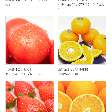
ん」
ペルー産グラシアスマンゴー2玉セ
ット
兵庫産【こいとま】
山口産オリジナル柑橘
セレブスイート プレミアム
≪ゆめほっぺ≫