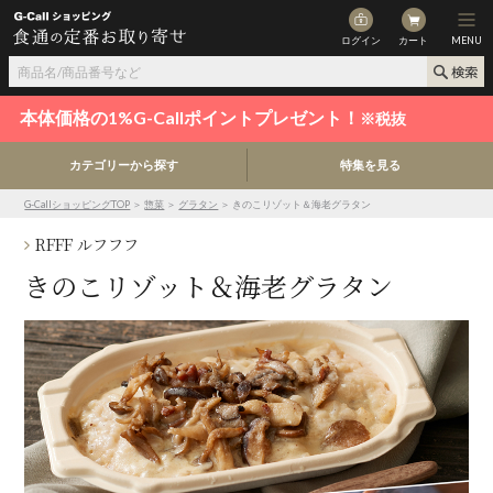
ログイン
カート
MENU
本体価格の1%G-Callポイントプレゼント！
※税抜
カテゴリーから探す
特集を見る
G-CallショッピングTOP
＞
惣菜
＞
グラタン
＞ きのこリゾット＆海老グラタン
RFFF ルフフフ
きのこリゾット＆海老グラタン