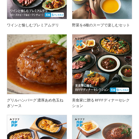
ワインと愉しむプレミアムデリ
野菜を6種のスープで楽しむセット
グリルハンバーグ 濃厚あめ色玉ね
美食家に贈る RFFFディナーセレク
ぎソース
ション