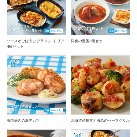
ソースがごほうび グラタン･ドリア
洋食の定番3種セット
4種セット
海老好きの海老カツ
北海道産帆立と海老のハーブグリル