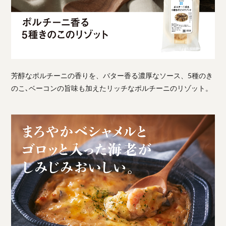
芳醇なポルチーニの香りを、バター香る濃厚なソース、5種のき
のこ､ベーコンの旨味も加えたリッチなポルチーニのリゾット。