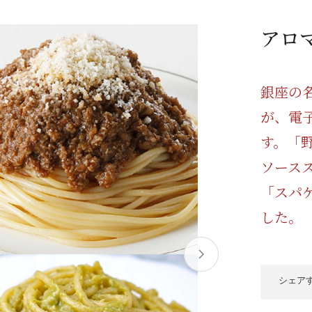
/ドリンク
ベビー
調味料
伝統工芸
乳製品/
事務用品
アロ
材
関連
ギフト
豊洲お取
銀座の
が、電
す。「
ソース
「スパ
した。
シェア