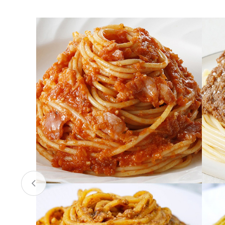
お酒
家電
珈琲/茶
キッズ
鍋
健康/美容
旬の食
ペット
産地検索