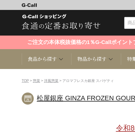
ご注文の本体税抜価格の1％G-Callポイ
食品から探す
物品から探す
特
食品から探す
物品から探す
特集・セール情報
TOP
>
惣菜
>
洋風惣菜
> アロマフレスカ銀座 スパゲティ
松屋銀座 GINZA FROZEN GOU
くだもの
趣味・雑貨
お米
芸能・
洋菓子
キッチン用品
和菓子
ファッ
令和