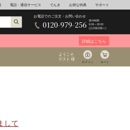
税
電話・通信サービス
でんき
お得な特典
サポート
お電話でのご注文・お問い合わせ
受付時間
0120-979-256
9:00～18:00
(土日祝日除く)
詳細はこちら
ようこそ
ゲスト 様
ログイン
カート
ア
野菜
花束ギフト
ゆ
ミネラルウォーター
音楽
まして