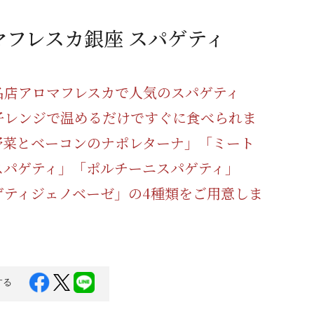
蜂蜜
パン
防災関連
マフレスカ銀座 スパゲティ
り寄せ
健康/美容
名店アロマフレスカで人気のスパゲティ
子レンジで温めるだけですぐに食べられま
野菜とベーコンのナポレターナ」「ミート
スパゲティ」「ポルチーニスパゲティ」
ゲティジェノベーゼ」の4種類をご用意しま
する