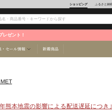
ショッピング
ふるさと納
ントプレゼント！
集・セール情報
新着商品
RMET
文化
魚介類
ジュエリー
肉類
インテリ
ション
総菜
定期購読雑誌
麺類/つ
書籍
8年熊本地震の影響による配送遅延につき