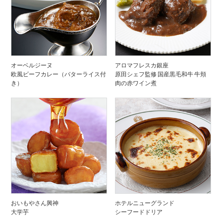
オーベルジーヌ
アロマフレスカ銀座
欧風ビーフカレー（バターライス付
原田シェフ監修 国産黒毛和牛 牛頬
き）
肉の赤ワイン煮
おいもやさん興神
ホテルニューグランド
大学芋
シーフードドリア