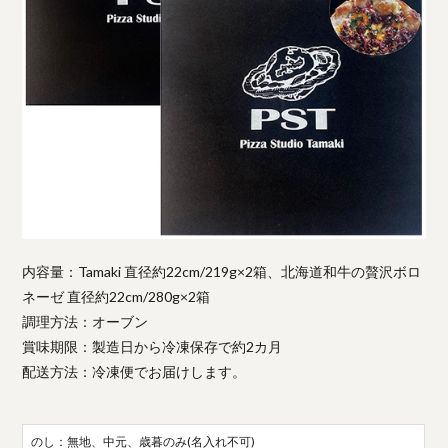
内容量：Tamaki 直径約22cm/219g×2箱、北海道和牛の贅沢ボロ
ネーゼ 直径約22cm/280g×2箱
調理方法：オーブン
賞味期限：製造日から冷凍保存で約2カ月
配送方法：冷凍便でお届けします。
のし：無地、中元、歳暮のみ(名入れ不可)