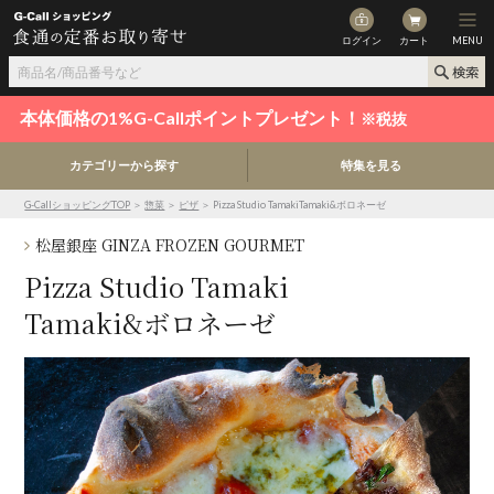
ログイン
カート
MENU
本体価格の1%G-Callポイントプレゼント！
※税抜
カテゴリーから探す
特集を見る
G-CallショッピングTOP
＞
惣菜
＞
ピザ
＞ Pizza Studio TamakiTamaki&ボロネーゼ
松屋銀座 GINZA FROZEN GOURMET
Pizza Studio Tamaki
Tamaki&ボロネーゼ