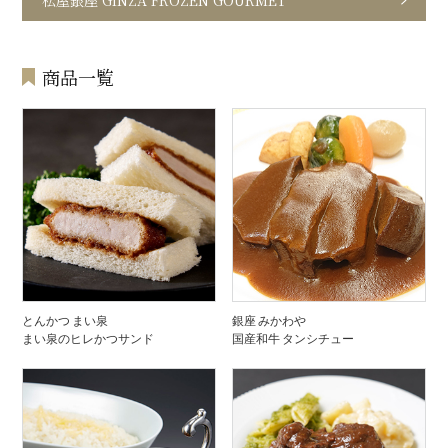
松屋銀座 GINZA FROZEN GOURMET
商品一覧
とんかつ まい泉
銀座 みかわや
まい泉のヒレかつサンド
国産和牛 タンシチュー