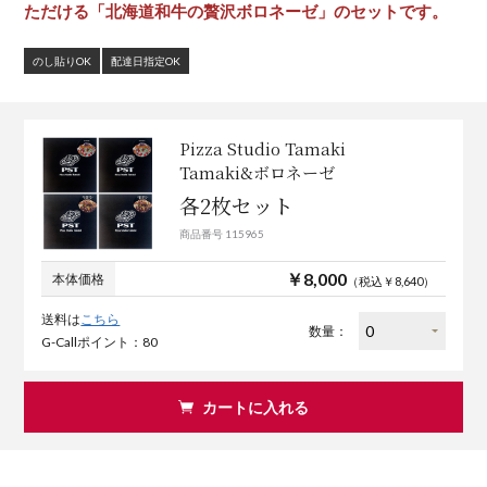
ただける「北海道和牛の贅沢ボロネーゼ」のセットです。
のし貼りOK
配達日指定OK
Pizza Studio Tamaki
Tamaki&ボロネーゼ
各2枚セット
商品番号 115965
￥8,000
本体価格
（税込￥8,640）
送料は
こちら
数量：
G-Callポイント：80
カートに入れる