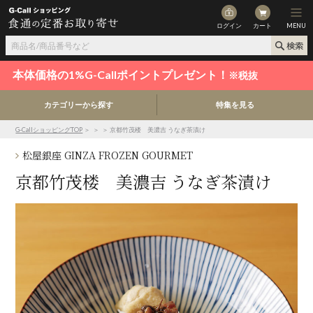
ログイン
カート
MENU
本体価格の1%G-Callポイントプレゼント！
※税抜
カテゴリーから探す
特集を見る
G-CallショッピングTOP
＞
＞
＞ 京都竹茂楼 美濃吉 うなぎ茶漬け
松屋銀座 GINZA FROZEN GOURMET
京都竹茂楼 美濃吉 うなぎ茶漬け