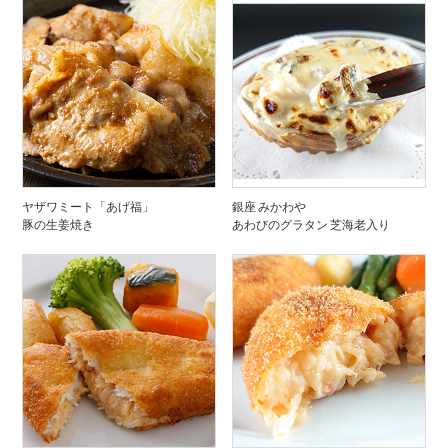
ヤザワミート「あげ福」
銀座 みかわや
豚の生姜焼き
あわびのグラタン 芝海老入り