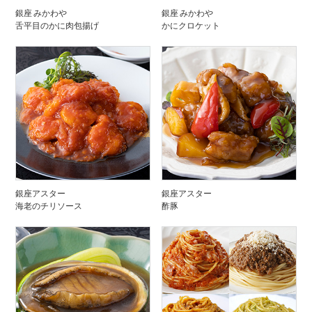
銀座 みかわや
銀座 みかわや
舌平目のかに肉包揚げ
かにクロケット
銀座アスター
銀座アスター
海老のチリソース
酢豚