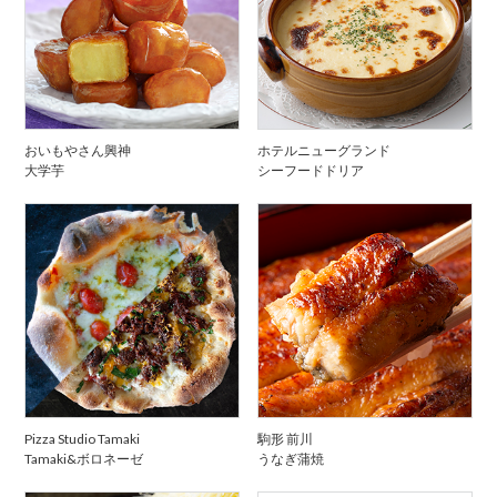
おいもやさん興神
ホテルニューグランド
大学芋
シーフードドリア
Pizza Studio Tamaki
駒形 前川
Tamaki&ボロネーゼ
うなぎ蒲焼