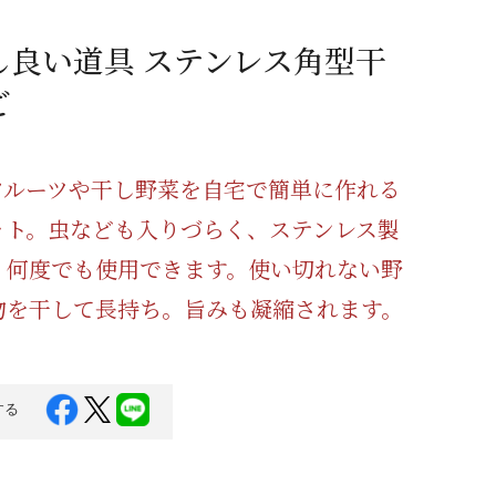
蜂蜜
パン
防災関連
し良い道具 ステンレス角型干
り寄せ
健康/美容
ご
フルーツや干し野菜を自宅で簡単に作れる
ット。虫なども入りづらく、ステンレス製
、何度でも使用できます。使い切れない野
物を干して長持ち。旨みも凝縮されます。
する