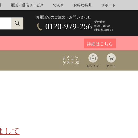
税
電話・通信サービス
でんき
お得な特典
サポート
お電話でのご注文・お問い合わせ
受付時間
0120-979-256
9:00～18:00
(土日祝日除く)
詳細はこちら
ようこそ
ゲスト 様
ログイン
カート
ア
野菜
花束ギフト
ゆ
ミネラルウォーター
音楽
まして