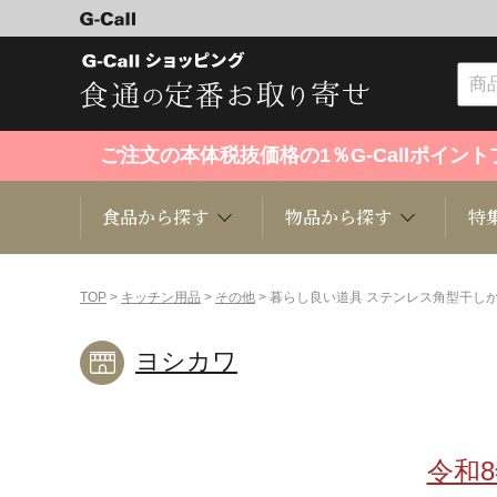
ご注文の本体税抜価格の1％G-Callポイ
食品から探す
物品から探す
特
食品から探す
物品から探す
特集・セール情報
TOP
>
キッチン用品
>
その他
> 暮らし良い道具 ステンレス角型干し
ヨシカワ
くだもの
趣味・雑貨
お米
芸能・
洋菓子
キッチン用品
和菓子
ファッ
令和