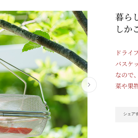
/ドリンク
ベビー
調味料
伝統工芸
乳製品/
事務用品
暮ら
材
関連
ギフト
豊洲お取
しか
ドライ
バスケ
なので
菜や果
シェア