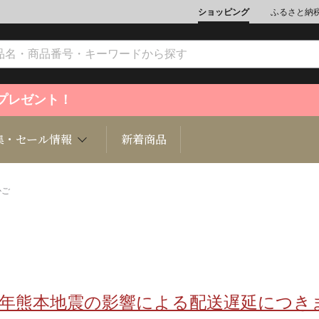
ショッピング
ふるさと納
ントプレゼント！
集・セール情報
新着商品
かご
文化
魚介類
ジュエリー
肉類
インテリ
ション
総菜
定期購読雑誌
麺類/つ
書籍
8年熊本地震の影響による配送遅延につき