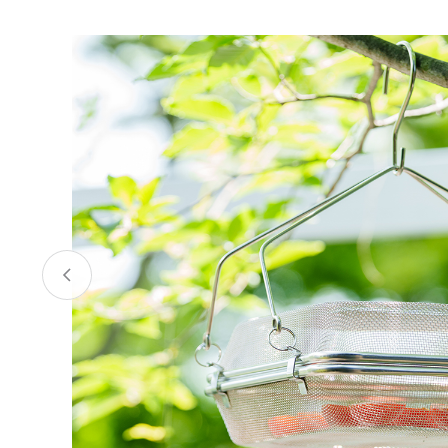
お酒
家電
珈琲/茶
キッズ
鍋
健康/美容
旬の食
ペット
産地検索