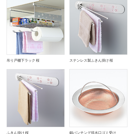
吊り戸棚下ラック 桜
ステンレス製ふきん掛け 桜
ふきん掛け 桜
銅パンチング排水口ゴミ受け