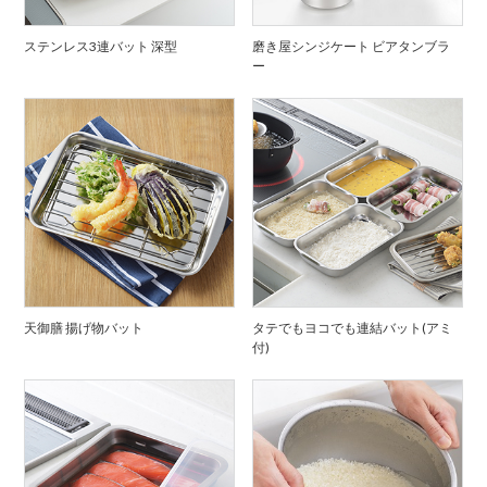
ステンレス3連バット 深型
磨き屋シンジケート ビアタンブラ
ー
天御膳 揚げ物バット
タテでもヨコでも連結バット(アミ
付)