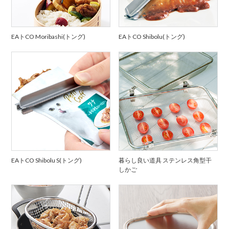
EAトCO Moribashi(トング)
EAトCO Shibolu(トング)
EAトCO Shibolu S(トング)
暮らし良い道具 ステンレス角型干
しかご