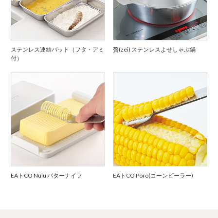
ステンレス連結バット（フタ・アミ
贅(zei) ステンレスよせしゃぶ鍋
付）
EAトCO Nulu バターナイフ
EAトCO Poro(コーンピーラー)