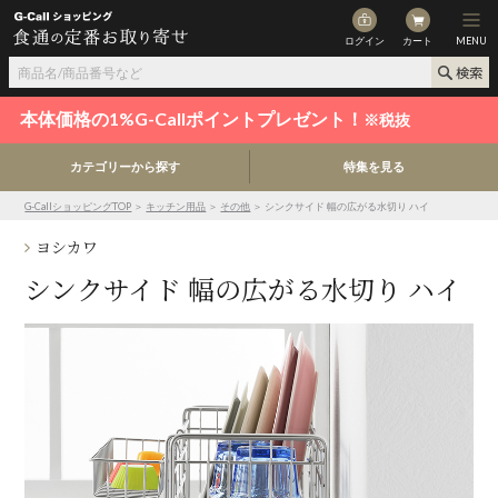
ログイン
カート
MENU
本体価格の1%G-Callポイントプレゼント！
※税抜
カテゴリーから探す
特集を見る
G-CallショッピングTOP
＞
キッチン用品
＞
その他
＞ シンクサイド 幅の広がる水切り ハイ
ヨシカワ
シンクサイド 幅の広がる水切り ハイ