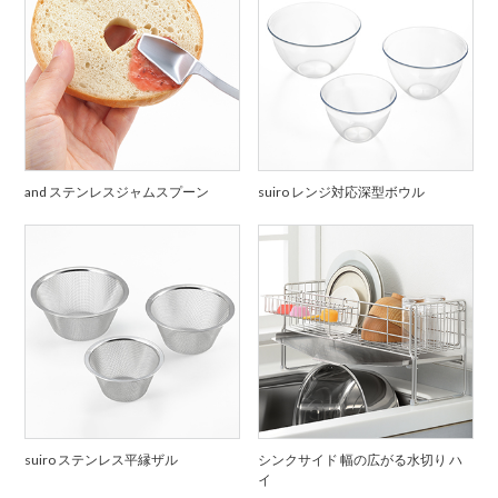
and ステンレスジャムスプーン
suiro レンジ対応深型ボウル
suiro ステンレス平縁ザル
シンクサイド 幅の広がる水切り ハ
イ