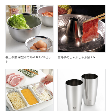
燕三条製 深型ボウル＆ザル6Pセッ
雪月亭のしゃぶしゃぶ鍋 25cm
ト