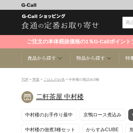
ご注文の本体税抜価格の1％G-Callポイ
食品から探す
物品から探す
特
食品から探す
物品から探す
特集・セール情報
TOP
>
惣菜
>
ごはんのお供
> 中村楼の瓶詰め3種
二軒茶屋 中村楼
くだもの
趣味・雑貨
お米
芸能・
中村楼のお手作り最中
京鴨ロース煮込み
洋菓子
キッチン用品
和菓子
ファッ
中村楼の佃煮3種セット
からすみCUBE