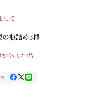
蜂蜜
パン
防災関連
まして
り寄せ
健康/美容
楼の瓶詰め3種
材を活かした4品
する