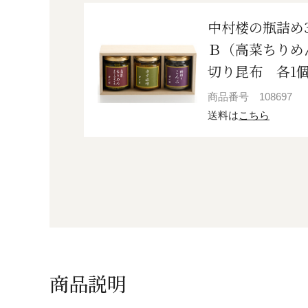
中村楼の瓶詰め
Ｂ（高菜ちりめ
切り昆布 各1
商品番号
108697
送料は
こちら
商品説明