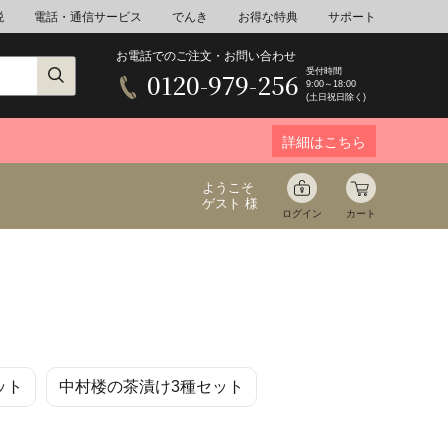
税
電話・通信サービス
でんき
お得な特典
サポート
お電話でのご注文・お問い合わせ
受付時間
0120-979-256
9:00～18:00
(土日祝日除く)
詳細はこちら
ようこそ
ゲスト 様
ログイン
カート
ア
野菜
花束ギフト
ット
中村楼の茶漬け3種セット
ゆ
ミネラルウォーター
音楽