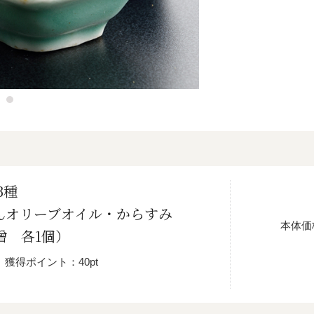
3種
んオリーブオイル・からすみ
本体価
噌 各1個）
獲得ポイント：40pt