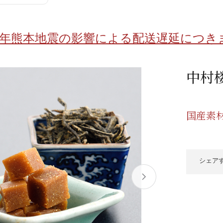
/ドリンク
ベビー
調味料
伝統工芸
乳製品/
事務用品
8年熊本地震の影響による配送遅延につき
材
関連
ギフト
豊洲お取
中村
国産素
シェア