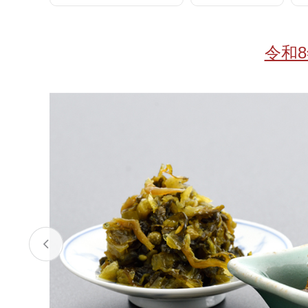
お酒
家電
珈琲/茶
キッズ
令和
鍋
健康/美容
旬の食
ペット
産地検索