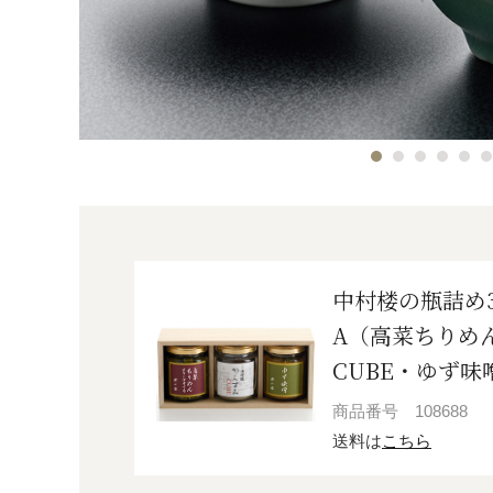
中村楼の瓶詰め
A（高菜ちりめ
CUBE・ゆず味
商品番号
108688
送料は
こちら