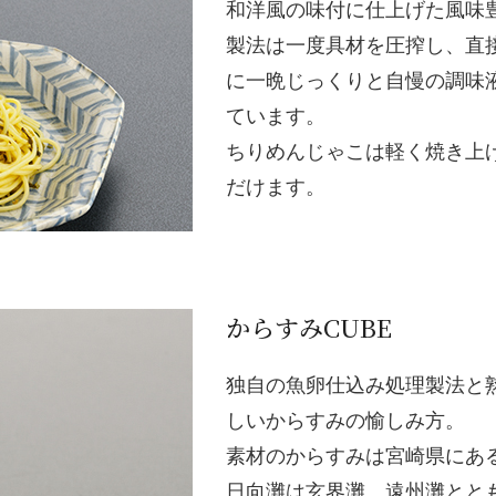
和洋風の味付に仕上げた風味
製法は一度具材を圧搾し、直
に一晩じっくりと自慢の調味
ています。
ちりめんじゃこは軽く焼き上
だけます。
からすみCUBE
独自の魚卵仕込み処理製法と
しいからすみの愉しみ方。
素材のからすみは宮崎県にあ
日向灘は玄界灘、遠州灘とと