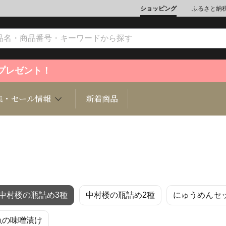
ショッピング
ふるさと納
ントプレゼント！
集・セール情報
新着商品
文化
魚介類
ジュエリー
肉類
インテリ
中村楼の瓶詰め3種
中村楼の瓶詰め2種
にゅうめんセ
ション
総菜
定期購読雑誌
麺類/つ
書籍
魚の味噌漬け