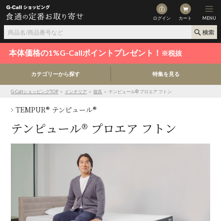
ログイン
カート
MENU
本体価格の1%G-Callポイントプレゼント！
※税抜
カテゴリーから探す
特集を見る
G-CallショッピングTOP
＞
インテリア
＞
寝具
＞ テンピュール® プロエア フトン
TEMPUR® テンピュール®
テンピュール® プロエア フトン