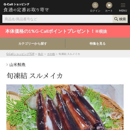
ログイン
カート
MENU
本体価格の1%G-Callポイントプレゼント！
※税抜
カテゴリーから探す
特集を見る
G-CallショッピングTOP
＞
魚介
＞
その他
＞ 旬凍結 スルメイカ
山米鮮魚
旬凍結 スルメイカ