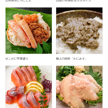
お刺身用とろにしん
山陰の旬凍結 生ホタルイカ
せこがに甲羅盛り
極上の純粋「かにみそ」