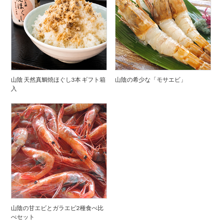
山陰 天然真鯛焼ほぐし3本 ギフト箱
山陰の希少な「モサエビ」
入
山陰の甘エビとガラエビ2種食べ比
べセット