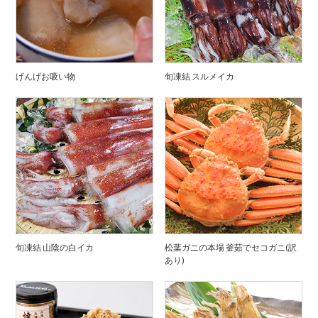
げんげお吸い物
旬凍結 スルメイカ
旬凍結 山陰の白イカ
松葉ガニの本場 釜茹でセコガニ(訳
あり)