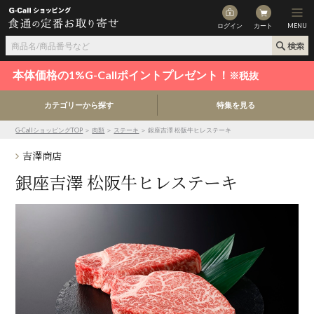
ログイン
カート
MENU
本体価格の1%G-Callポイントプレゼント！
※税抜
カテゴリーから探す
特集を見る
G-CallショッピングTOP
＞
肉類
＞
ステーキ
＞ 銀座吉澤 松阪牛ヒレステーキ
吉澤商店
銀座吉澤 松阪牛ヒレステーキ