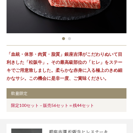
「血統・体形・肉質・脂質」銀座吉澤がこだわりぬいて目
利きした「松阪牛」。その最高級部位の「ヒレ」をステー
キでご用意致しました。柔らかな赤身に入る極上のきめ細
かなサシ。この機会に是非一度、ご賞味ください。
数量限定
限定100セット－販売56セット＝残44セット
銀座吉澤 松阪牛ヒレステーキ