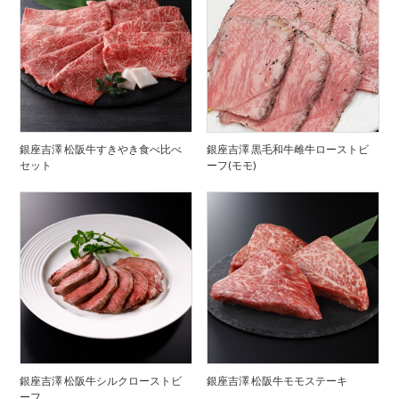
銀座吉澤 松阪牛すきやき食べ比べ
銀座吉澤 黒毛和牛雌牛ローストビ
セット
ーフ(モモ)
銀座吉澤 松阪牛シルクローストビ
銀座吉澤 松阪牛モモステーキ
ーフ