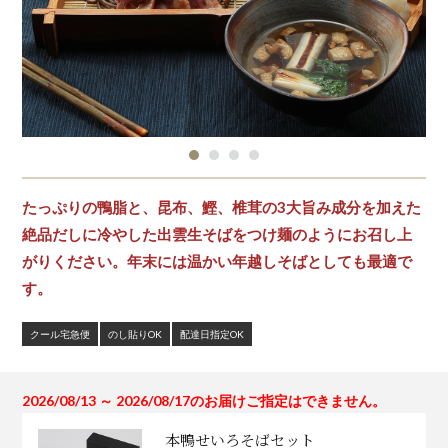
たっぷりの鴨脂と、昆布、鰹、椎茸の3大旨み成分を加えた
絶品だしに冷やした出雲生そばをつけ麺のようにお召し上
がりください。年末には温かい年越しそばとしても最適で
す。
クール宅急便
のし貼りOK
配達日指定OK
2026/08/13 ～ 2026/08/17のお届けご指定はできません。
本鴨せいろそばセット