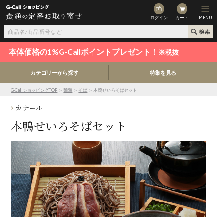
ログイン
カート
MENU
本体価格の1%G-Callポイントプレゼント！
※税抜
カテゴリーから探す
特集を見る
G-CallショッピングTOP
＞
麺類
＞
そば
＞ 本鴨せいろそばセット
カナール
本鴨せいろそばセット