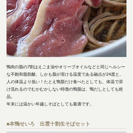
鴨肉の脂の7割はえごま油やオリーブオイルなどと同じヘルシー
な不飽和脂肪酸。しかも脂が溶ける温度である融点が24度と、
人の体温より低い！たとえ鴨脂だけ食べたとしても、体温で溶
け流れるのでむかむかしない特徴の鴨脂は、鴨だしとしても絶
品。
年末には温かい年越しそばとしても最適です。
■本鴨せいろ 出雲十割生そばセット