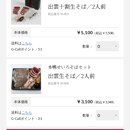
出雲十割生そば／2人前
商品番号 95409
￥5,100
本体価格
（税込￥5,508）
送料は
こちら
数量：
G-Callポイント：51
本鴨せいろそばセット
出雲生そば／2人前
商品番号 95408
￥3,100
本体価格
（税込￥3,348）
送料は
こちら
数量：
G-Callポイント：31