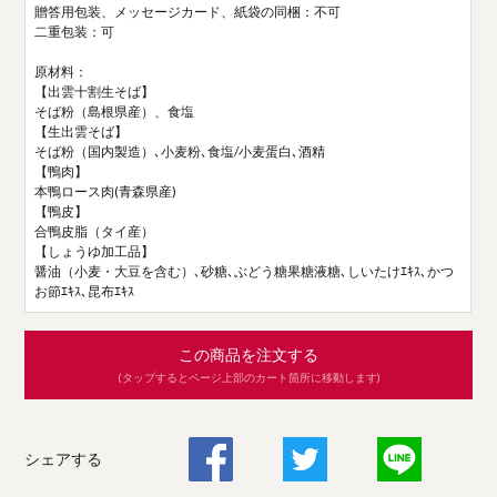
贈答用包装、メッセージカード、紙袋の同梱：不可
二重包装：可
原材料：
【出雲十割生そば】
そば粉（島根県産）、食塩
【生出雲そば】
そば粉（国内製造）､小麦粉､食塩/小麦蛋白､酒精
【鴨肉】
本鴨ロース肉(青森県産)
【鴨皮】
合鴨皮脂（タイ産）
【しょうゆ加工品】
醤油（小麦・大豆を含む）､砂糖､ぶどう糖果糖液糖､しいたけｴｷｽ､かつ
お節ｴｷｽ､昆布ｴｷｽ
この商品を注文する
(タップするとページ上部のカート箇所に移動します)
シェアする