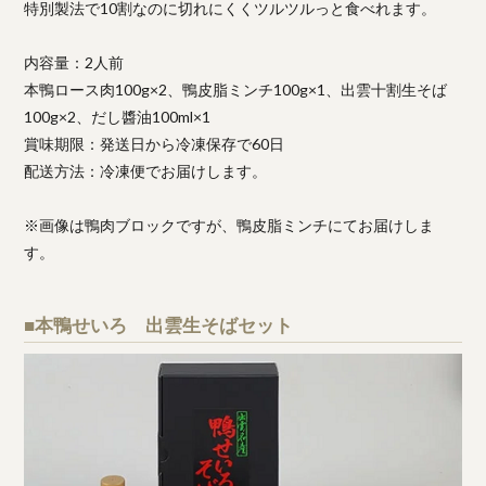
特別製法で10割なのに切れにくくツルツルっと食べれます。
内容量：2人前
本鴨ロース肉100g×2、鴨皮脂ミンチ100g×1、出雲十割生そば
100g×2、だし醬油100ml×1
賞味期限：発送日から冷凍保存で60日
配送方法：冷凍便でお届けします。
※画像は鴨肉ブロックですが、鴨皮脂ミンチにてお届けしま
す。
■本鴨せいろ 出雲生そばセット