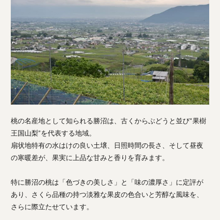
桃の名産地として知られる勝沼は、古くからぶどうと並び“果樹
王国山梨”を代表する地域。
扇状地特有の水はけの良い土壌、日照時間の長さ、そして昼夜
の寒暖差が、果実に上品な甘みと香りを育みます。
特に勝沼の桃は「色づきの美しさ」と「味の濃厚さ」に定評が
あり、さくら品種の持つ淡雅な果皮の色合いと芳醇な風味を、
さらに際立たせています。