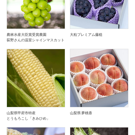
農林水産大臣賞受賞農園
大粒プレミアム藤稔
荻野さんの温室シャインマスカット
山梨県甲府市特産
山梨県 夢桃香
とうもろこし「きみひめ」