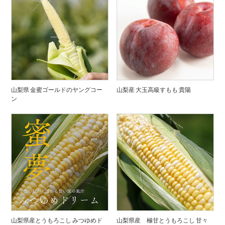
山梨県 金蜜ゴールドのヤングコー
山梨産 大玉高級すもも 貴陽
ン
山梨県産とうもろこし みつゆめド
山梨県産 極甘とうもろこし 甘々