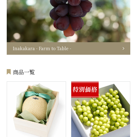
Inakakara - Farm to Table -
商品一覧