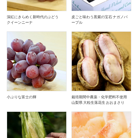
深紅にきらめく新時代のぶどう
皮ごと味わう黒紫の宝石 ナガノパ
クイーンニーナ
ープル
小ぶりな富士の輝
栽培期間中農薬・化学肥料不使用
山梨県 大粒生落花生 おおまさり