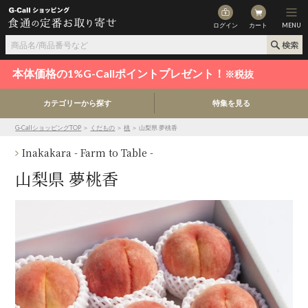
ログイン
カート
MENU
本体価格の1%G-Callポイントプレゼント！
※税抜
カテゴリーから探す
特集を見る
G-CallショッピングTOP
＞
くだもの
＞
桃
＞ 山梨県 夢桃香
Inakakara - Farm to Table -
山梨県 夢桃香