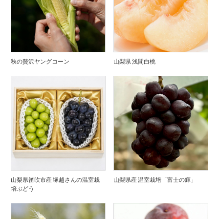
秋の贅沢ヤングコーン
山梨県 浅間白桃
山梨県笛吹市産 塚越さんの温室栽
山梨県産 温室栽培「富士の輝」
培ぶどう