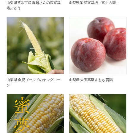
山梨県笛吹市産 塚越さんの温室栽
山梨県産 温室栽培「富士の輝」
培ぶどう
山梨県 金蜜ゴールドのヤングコー
山梨産 大玉高級すもも 貴陽
ン