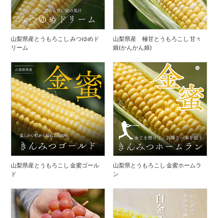
山梨県産とうもろこし みつゆめド
山梨県産 極甘とうもろこし 甘々
リーム
娘(かんかん娘)
山梨県産とうもろこし 金蜜ゴール
山梨県とうもろこし 金蜜ホームラ
ド
ン