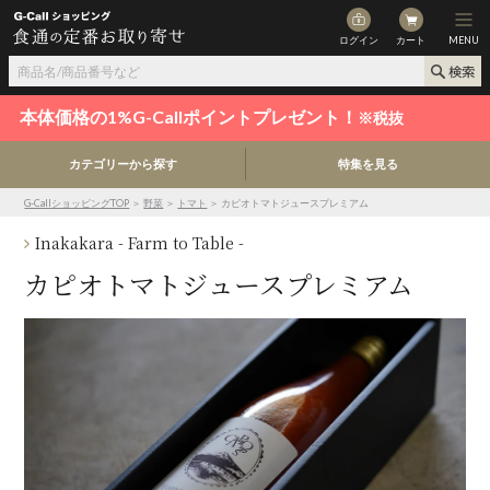
ログイン
カート
MENU
本体価格の1%G-Callポイントプレゼント！
※税抜
カテゴリーから探す
特集を見る
G-CallショッピングTOP
＞
野菜
＞
トマト
＞ カピオトマトジュースプレミアム
Inakakara - Farm to Table -
カピオトマトジュースプレミアム