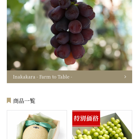
Inakakara - Farm to Table -
商品一覧