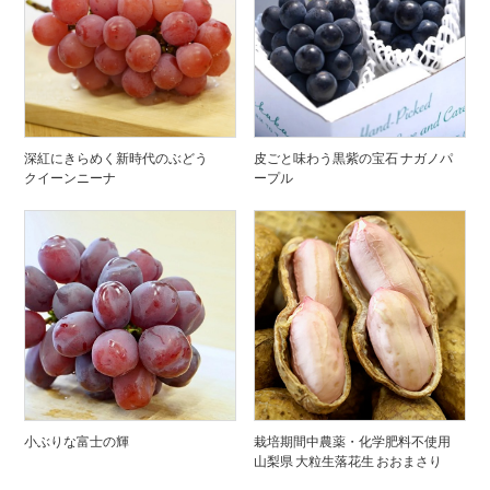
深紅にきらめく新時代のぶどう
皮ごと味わう黒紫の宝石 ナガノパ
クイーンニーナ
ープル
小ぶりな富士の輝
栽培期間中農薬・化学肥料不使用
山梨県 大粒生落花生 おおまさり