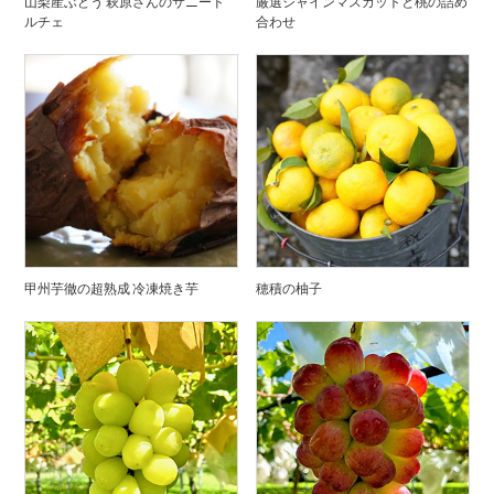
山梨産ぶどう 萩原さんのサニード
厳選シャインマスカットと桃の詰め
ルチェ
合わせ
甲州芋徹の超熟成 冷凍焼き芋
穂積の柚子