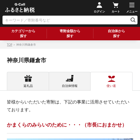
ログイン
カート
メニュー
カテゴリーから
寄附金額から
自治体から
探す
探す
探す
TOP
＞ 神奈川県鎌倉市
神奈川県鎌倉市
返礼品
自治体情報
使い道
皆様からいただいた寄附は、下記の事業に活用させていただい
ております。
かまくらのみらいのために・・・（市長におまかせ）