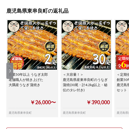
鹿児島県東串良町の返礼品
創業50年以上 うなぎ太郎
＜大容量！＞
＜定期便
老舗職人が焼き上げた
鹿児島県産東串良町のうなぎ
創業50
大隅産うなぎ 蒲焼き
蒲焼(30尾・計4.2kg以上・秘
鹿児島
伝のタレ付き)
セッ
￥26,000〜
￥390,000
鹿児島県東串良町
鹿児島県東串良町
鹿児島県