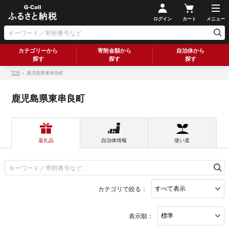
ログイン
カート
メニュー
カテゴリーから
寄附金額から
自治体から
探す
探す
探す
TOP
＞ 鹿児島県東串良町
鹿児島県東串良町
返礼品
自治体情報
使い道
カテゴリで絞る：
表示順：