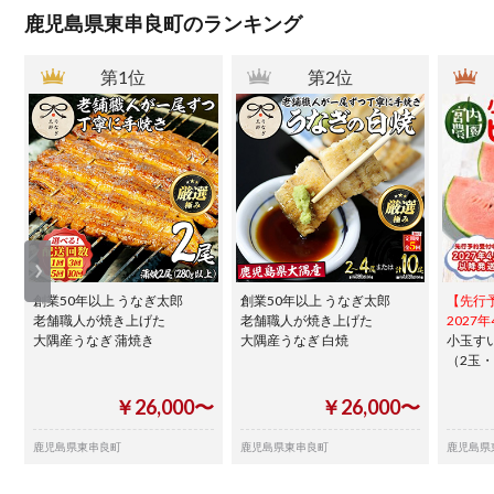
鹿児島県東串良町のランキング
第1位
第2位
創業50年以上 うなぎ太郎
創業50年以上 うなぎ太郎
【先行
老舗職人が焼き上げた
老舗職人が焼き上げた
2027
大隅産うなぎ 蒲焼き
大隅産うなぎ 白焼
小玉す
（2玉・
￥26,000〜
￥26,000〜
鹿児島県東串良町
鹿児島県東串良町
鹿児島県