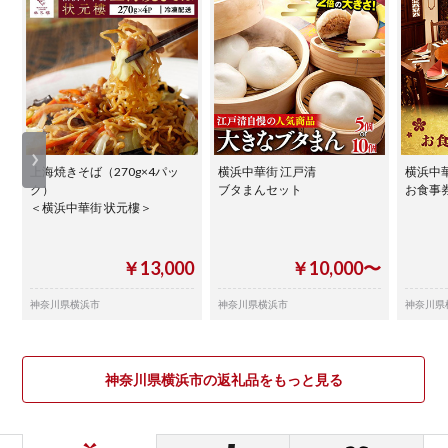
上海焼きそば（270g×4パッ
横浜中華街 江戸清
横浜中
ク）
ブタまんセット
お食事券
＜横浜中華街 状元樓＞
￥13,000
￥10,000〜
神奈川県横浜市
神奈川県横浜市
神奈川県
神奈川県横浜市の返礼品をもっと見る