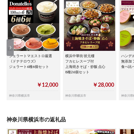
ジェラートマエストロ厳選
横浜中華街 状元樓
ハンデ
《ドナテロウズ》
フカヒレスープ付
無添加
ジェラート6種6個セット
上海焼きそば・炒飯 点心
食べ比べ
8種26個セット
￥12,000
￥28,000
神奈川県横浜市
神奈川県横浜市
神奈川県
神奈川県横浜市の返礼品