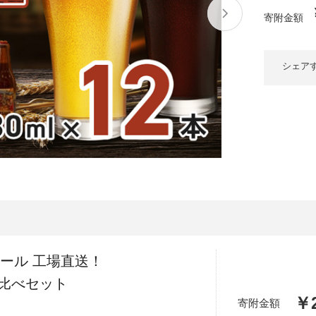
大府市
春日井市
名古屋市
山
愛知県
寄附金額
時計
ファッション
高
岐阜県
関市
山県市
シェア
福
三重県
多気町
南伊勢町
熊
石川県
津幡町
大
福井県
越前町
宮
滋賀県
近江八幡市
高島市
鹿児
京都府
亀岡市
京都市
ール 工場直送！
沖
大阪府
堺市
大東市
み比べセット
￥2
寄附金額