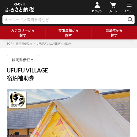
ログイン
カート
メニュー
カテゴリーから
寄附金額から
自治体から
探す
探す
探す
TOP
＞
静岡県伊豆市
＞ UFUFU VILLAGE宿泊補助券
静岡県伊豆市
UFUFU VILLAGE
宿泊補助券